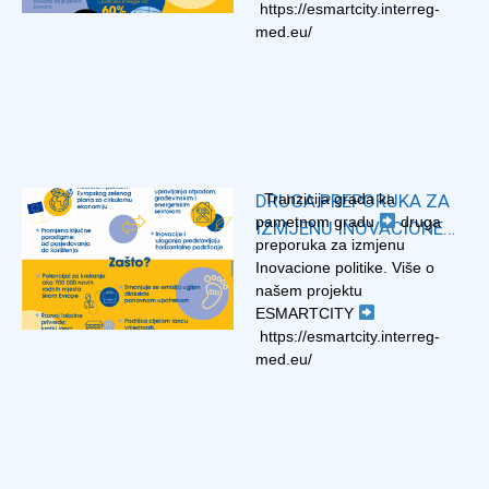
https://esmartcity.interreg-
finansijska sredstva jedan od
med.eu/
ključnih izazova opština i
gradova u Bosni i Hercegovini.
Takođe, predstavljeni su
primjeri dobre prakse iz
regiona, odnosno Hrvatske i
Srbije, iz kojih se […]
DRUGA PREPORUKA ZA
Tranzicija grada ka
pametnom gradu
druga
IZMJENU INOVACIONE
preporuka za izmjenu
POLITIKE – ESMARTCITY
Inovacione politike. Više o
našem projektu
ESMARTCITY
https://esmartcity.interreg-
med.eu/