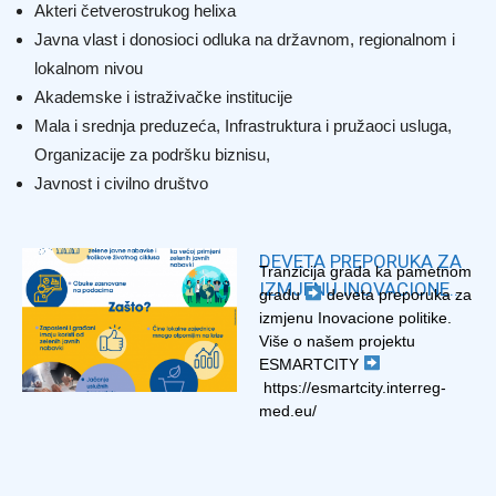
Akteri četverostrukog helixa
Javna vlast i donosioci odluka na državnom, regionalnom i
lokalnom nivou
Akademske i istraživačke institucije
Mala i srednja preduzeća, Infrastruktura i pružaoci usluga,
Organizacije za podršku biznisu,
Javnost i civilno društvo
DEVETA PREPORUKA ZA
Tranzicija grada ka pametnom
IZMJENU INOVACIONE
gradu
deveta preporuka za
POLITIKE – ESMARTCITY
izmjenu Inovacione politike.
Više o našem projektu
ESMARTCITY
https://esmartcity.interreg-
med.eu/