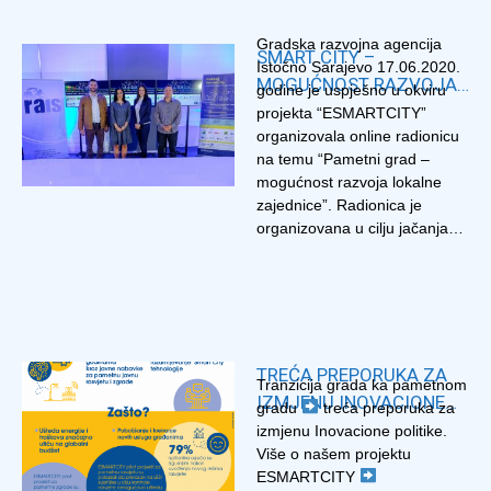
Gradska razvojna agencija
SMART CITY –
Istočno Sarajevo 17.06.2020.
MOGUĆNOST RAZVOJA
godine je uspješno u okviru
LOKALNE ZAJEDNICE
projekta “ESMARTCITY”
organizovala online radionicu
na temu “Pametni grad –
mogućnost razvoja lokalne
zajednice”. Radionica je
organizovana u cilju jačanja
kapaciteta predstavnika
opština i gradova širom Bosne
i Hercegovine u oblasti
primjene Smart City koncepta.
Učesnicima su najprije
predstavljene moguće
TREĆA PREPORUKA ZA
Tranzicija grada ka pametnom
primjene koncepta „Smart
IZMJENU INOVACIONE
gradu
treća preporuka za
City“ i koristi koje njegova
POLITIKE – ESMARTCITY
izmjenu Inovacione politike.
primjena donosi, uz osvrt na
Više o našem projektu
dostupne izvore finansiranja
ESMARTCITY
inovativnih rješenja, jer ipak su