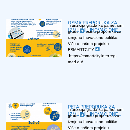
OSMA PREPORUKA ZA
Tranzicija grada ka pametnom
IZMJENU INOVACIONE
gradu
osma preporuka za
POLITIKE – ESMARTCITY
izmjenu Inovacione politike.
Više o našem projektu
ESMARTCITY
https://esmartcity.interreg-
med.eu/
PETA PREPORUKA ZA
Tranzicija grada ka pametnom
IZMJENU INOVACIONE
gradu
peta preporuka za
POLITIKE – ESMARTCITY
izmjenu Inovacione politike.
Više o našem projektu