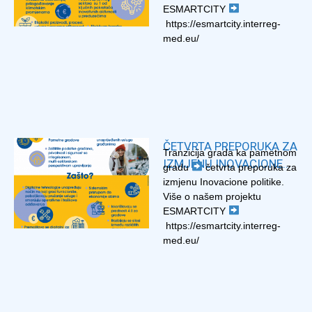
ESMARTCITY
https://esmartcity.interreg-
med.eu/
ČETVRTA PREPORUKA ZA
Tranzicija grada ka pametnom
IZMJENU INOVACIONE
gradu
četvrta preporuka za
POLITIKE – ESMARTCITY
izmjenu Inovacione politike.
Više o našem projektu
ESMARTCITY
https://esmartcity.interreg-
med.eu/