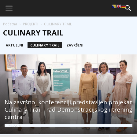
Početna
PROJEKTI
CULINARY TRAIL
CULINARY TRAIL
AKTUELNI
CULINARY TRAIL
ZAVRŠENI
Na završnoj konferenciji predstavljen projekat
Culinary Trail i rad Demonstracijskog i trening
centra
19/06/2026