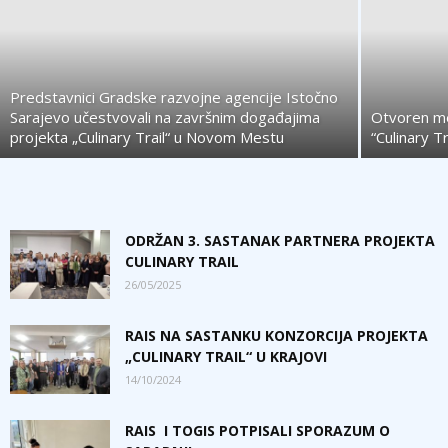
Predstavnici Gradske razvojne agencije Istočno
Sarajevo učestvovali na završnim događajima
Otvoren me
projekta „Culinary Trail“ u Novom Mestu
“Culinary T
ODRŽAN 3. SASTANAK PARTNERA PROJEKTA
CULINARY TRAIL
26/05/2025
RAIS NA SASTANKU KONZORCIJA PROJEKTA
„CULINARY TRAIL“ U KRAJOVI
14/10/2024
RAIS I TOGIS POTPISALI SPORAZUM O