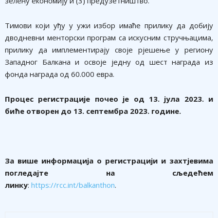
зелену економију и (3) предузетништво.
Тимови који уђу у ужи избор имаће прилику да добију
дводневни менторски програм са искусним стручњацима,
прилику да имплементирају своје рjешење у региону
Западног Балкана и освоје једну од шест награда из
фонда награда од 60.000 евра.
Процес регистрације почео је од 13. јула 2023. и
биће отворен до 13. септембра 2023. године.
За више информација о регистрацији и захтјевима
погледајте на сљедећем
линку
:
https://rcc.int/balkanthon
.