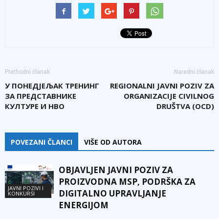
Prethodni članak
Naredni članak
У ПОНЕДЈЕЉАК ТРЕНИНГ
REGIONALNI JAVNI POZIV ZA
ЗА ПРЕДСТАВНИКЕ
ORGANIZACIJE CIVILNOG
КУЛТУРЕ И НВО
DRUŠTVA (OCD)
POVEZANI ČLANCI
VIŠE OD AUTORA
OBJAVLJEN JAVNI POZIV ZA
PROIZVODNA MSP, PODRŠKA ZA
JAVNI POZIVI I
DIGITALNO UPRAVLJANJE
KONKURSI
ENERGIJOM