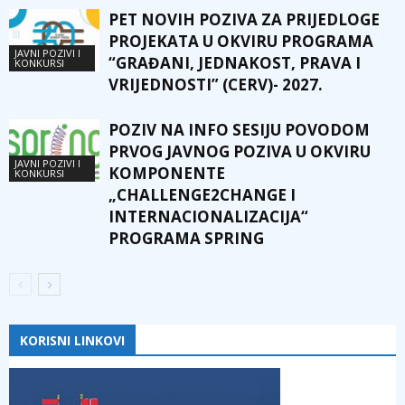
PET NOVIH POZIVA ZA PRIJEDLOGE
PROJEKATA U OKVIRU PROGRAMA
JAVNI POZIVI I
“GRAĐANI, JEDNAKOST, PRAVA I
KONKURSI
VRIJEDNOSTI” (CERV)- 2027.
POZIV NA INFO SESIJU POVODOM
PRVOG JAVNOG POZIVA U OKVIRU
JAVNI POZIVI I
KOMPONENTE
KONKURSI
„CHALLENGE2CHANGE I
INTERNACIONALIZACIJA“
PROGRAMA SPRING
KORISNI LINKOVI