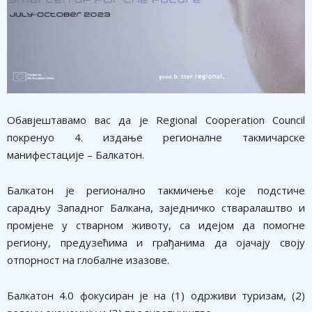
​Обавјештавамо вас да је Regional Cooperation Council
покренуо 4. издање регионалне такмичарске
манифестације – Балкатон.
Балкатон је регионално такмичење које подстиче
сарадњу Западног Балкана, заједничко стваралаштво и
промјене у стварном животу, са идејом да помогне
региону, предузећима и грађанима да ојачају своју
отпорност на глобалне изазове.
Балкатон 4.0 фокусиран је на (1) одрживи туризам, (2)