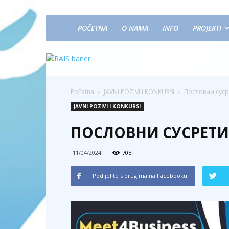
POČETNA
O NAMA
INFO
PROJEKTI
Početna
JAVNI POZIVI I KONKURSI
Пословни суср
JAVNI POZIVI I KONKURSI
ПОСЛОВНИ СУСРЕТИ 
11/04/2024
705
Podijelite s drugima na Facebooku!