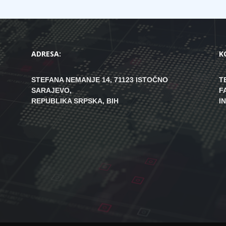
ADRESA:
K
STEFANA NEMANJE 14, 71123 ISTOČNO
T
SARAJEVO,
F
REPUBLIKA SRPSKA, BIH
I