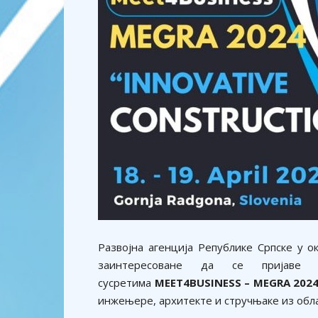
Развојна агенција Републике Српске у 
заинтересоване да се пријаве 
сусретима
MEET4BUSINESS – MEGRA 202
инжењере, архитекте и стручњаке из обла