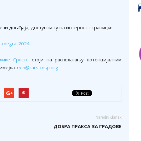
ези догађаја, доступни су на интернет страници:
s-megra-2024
блике Српске
стоји на располагању потенцијалним
имејла:
een@rars-msp.org
Naredni članak
ДОБРА ПРАКСА ЗА ГРАДОВЕ