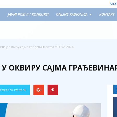
FAC
JAVNI POZIVI I KONKURSI
ONLINE RADIONICA
KONTAKT
ети у оквиру сајма грађевинарства MEGRA 2024
У ОКВИРУ САЈМА ГРАЂЕВИНАР
Tweet na Twitteru!