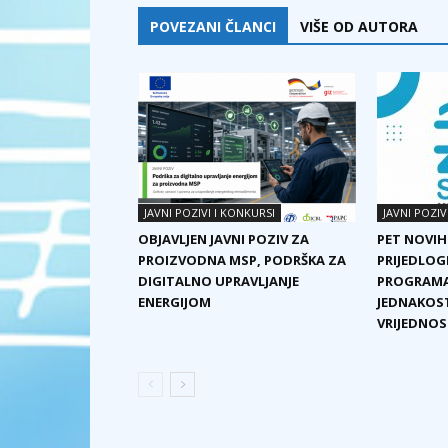
POVEZANI ČLANCI
VIŠE OD AUTORA
JAVNI POZIVI I KONKURSI
JAVNI POZIV
OBJAVLJEN JAVNI POZIV ZA
PET NOVIH
PROIZVODNA MSP, PODRŠKA ZA
PRIJEDLOG
DIGITALNO UPRAVLJANJE
PROGRAMA
ENERGIJOM
JEDNAKOST
VRIJEDNOST