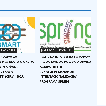
I I KONKURSI
JAVNI POZIVI I KONKURSI
 POZIVA ZA
POZIV NA INFO SESIJU POVODOM
E PROJEKATA U OKVIRU
PRVOG JAVNOG POZIVA U OKVIRU
 “GRAĐANI,
KOMPONENTE
, PRAVA I
„CHALLENGE2CHANGE I
I” (CERV)- 2027.
INTERNACIONALIZACIJA“
PROGRAMA SPRING