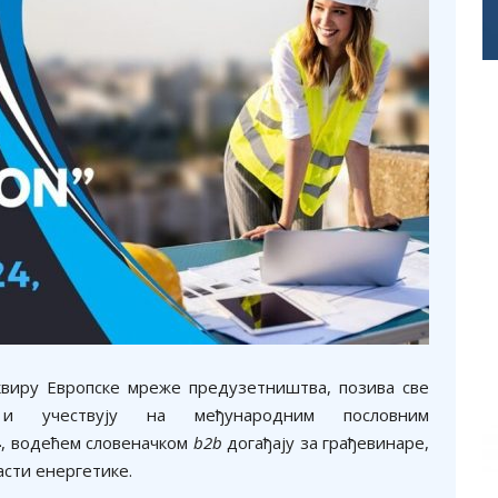
оквиру Европске мреже предузетништва, позива све
и учествују на међународним пословним
4
, водећем словеначком
b2b
догађају за грађевинаре,
сти енергетике.