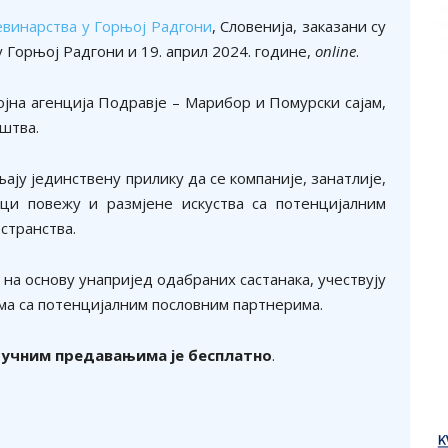
ђевинарства у Горњој Радгони
, Словенија, заказани су
 у Горњој Радгони и 19. април 2024. године,
online
.
ојна агенција Подравје – Марибор и Помурски сајам,
штва.
ју јединствену прилику да се компаније, занатлије,
нци повежу и размјене искуства са потенцијалним
странства.
 на основу унапријед одабраних састанака, учествују
а са потенцијалним пословним партнерима.
ручним предавањима је бесплатно
.