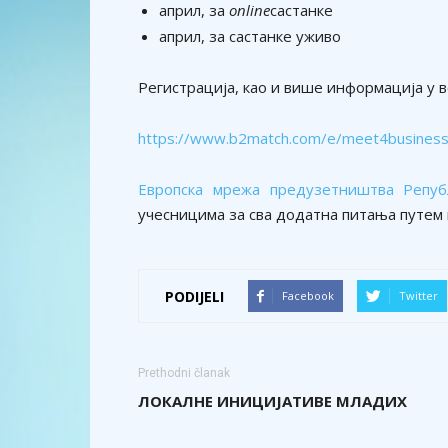
април, за
online
састанке
април, за састанке уживо
Регистрација, као и више информација у в
https://www.b2match.com/e/meet4busines
Европска мрежа предузетништва Репу
учесницима за сва додатна питања путем 
PODIJELI
Facebook
Twitter
Prethodni članak
ЛОКАЛНЕ ИНИЦИЈАТИВЕ МЛАДИХ