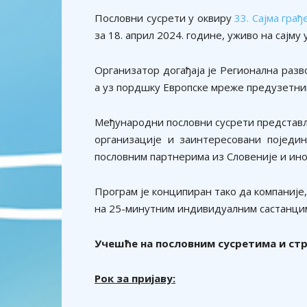
Пословни сусрети у оквиру
33. Сајма гра
за 18. април 2024. године, уживо на сајму
Организатор догађаја је Регионална разв
а уз пордшку Европске мреже предузетни
Међународни пословни сусрети представља
организације и заинтересовани поједи
пословним партнерима из Словеније и ино
Програм је конципиран тако да компаније,
на 25-минутним индивидуалним састанцим
Учешће на пословним сусретима и ст
Рок за пријаву: