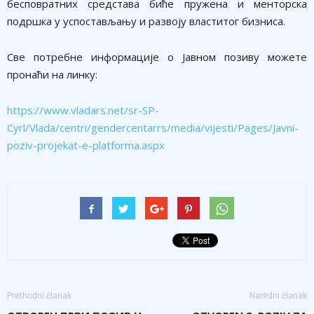
бесповратних средстава биће пружена и менторска
подршка у успостављању и развоју властитог бизниса.
Све потребне информације о Јавном позиву можете
пронаћи на линку:
https://www.vladars.net/sr-SP-
Cyrl/Vlada/centri/gendercentarrs/media/vijesti/Pages/Javni-
poziv-projekat-e-platforma.aspx
Prethodni članak
Naredni članak