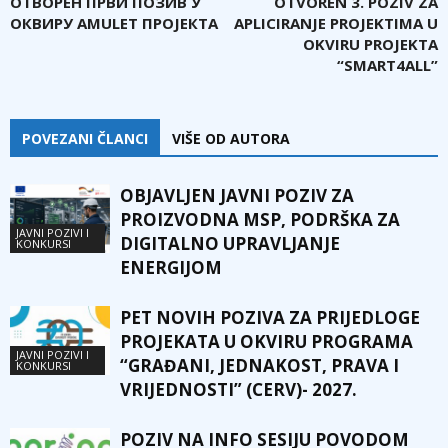
ОТВОРЕН ПРВИ ПОЗИВ У
OTVOREN 3. POZIV ZA
ОКВИРУ AMULET ПРОЈЕКТА
APLICIRANJE PROJEKTIMA U
OKVIRU PROJEKTA
“SMART4ALL”
POVEZANI ČLANCI
VIŠE OD AUTORA
OBJAVLJEN JAVNI POZIV ZA
PROIZVODNA MSP, PODRŠKA ZA
JAVNI POZIVI I
DIGITALNO UPRAVLJANJE
KONKURSI
ENERGIJOM
PET NOVIH POZIVA ZA PRIJEDLOGE
PROJEKATA U OKVIRU PROGRAMA
JAVNI POZIVI I
“GRAĐANI, JEDNAKOST, PRAVA I
KONKURSI
VRIJEDNOSTI” (CERV)- 2027.
POZIV NA INFO SESIJU POVODOM