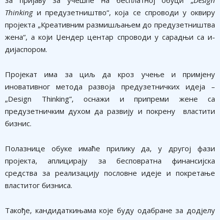
за пријаву за учешће на бесплатној обуци „
Design
Thinking
и предузетништво“, која се спроводи у оквиру
пројекта „Креативним размишљањем до предузетништва
жена“, а који Џендер центар спроводи у сарадњи са и-
дијаспором.
Пројекат има за циљ да кроз учење и примјену
иновативног метода развоја предузетничких идеја –
„Design Thinking”, оснажи и припреми жене са
предузетничким духом да развију и покрену властити
бизнис.
Полазнице обуке имаће прилику да, у другој фази
пројекта, аплицирају за бесповратна финансијска
средства за реализацију пословне идеје и покретање
властитог бизниса.
Такође, кандидаткињама које буду одабране за додјелу