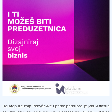
Џендер центар Републике Српске расписао је Јавни позив