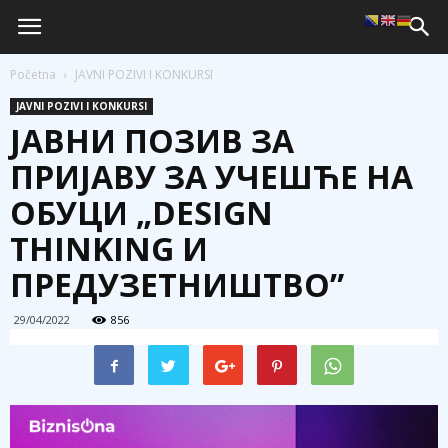
Početna
JAVNI POZIVI I KONKURSI
JAVNI POZIVI I KONKURSI
ЈАВНИ ПОЗИВ ЗА
ПРИЈАВУ ЗА УЧЕШЋЕ НА
ОБУЦИ „DESIGN
THINKING И
ПРЕДУЗЕТНИШТВО”
29/04/2022
856