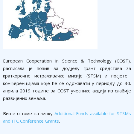
​​European Cooperation in Science & Technology (COST),
расписала је позив за додјелу грант средстава за
краткорочне истраживачке мисије (STSM) и посјете ​
конференцијама које ће се одржавати у периоду до 30.
априла 2019. године за COST учеснике акција из слабије
развијених земаља.
Више о томе на линку
Additional Funds available for STSMs
and ITC Conference Grants​
.​