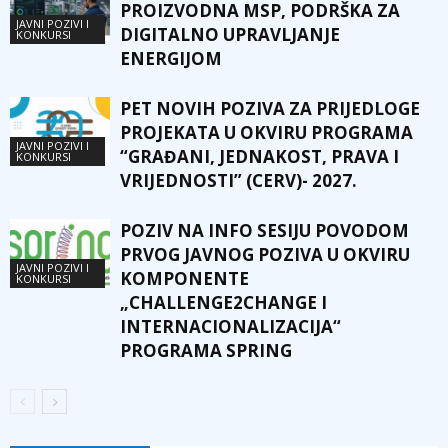
PROIZVODNA MSP, PODRŠKA ZA
JAVNI POZIVI I
DIGITALNO UPRAVLJANJE
KONKURSI
ENERGIJOM
PET NOVIH POZIVA ZA PRIJEDLOGE
PROJEKATA U OKVIRU PROGRAMA
JAVNI POZIVI I
“GRAĐANI, JEDNAKOST, PRAVA I
KONKURSI
VRIJEDNOSTI” (CERV)- 2027.
POZIV NA INFO SESIJU POVODOM
PRVOG JAVNOG POZIVA U OKVIRU
JAVNI POZIVI I
KOMPONENTE
KONKURSI
„CHALLENGE2CHANGE I
INTERNACIONALIZACIJA“
PROGRAMA SPRING