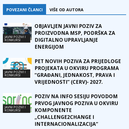
POVEZANI ČLANCI
VIŠE OD AUTORA
OBJAVLJEN JAVNI POZIV ZA
PROIZVODNA MSP, PODRŠKA ZA
JAVNI POZIVI I
DIGITALNO UPRAVLJANJE
KONKURSI
ENERGIJOM
PET NOVIH POZIVA ZA PRIJEDLOGE
PROJEKATA U OKVIRU PROGRAMA
JAVNI POZIVI I
“GRAĐANI, JEDNAKOST, PRAVA I
KONKURSI
VRIJEDNOSTI” (CERV)- 2027.
POZIV NA INFO SESIJU POVODOM
PRVOG JAVNOG POZIVA U OKVIRU
JAVNI POZIVI I
KOMPONENTE
KONKURSI
„CHALLENGE2CHANGE I
INTERNACIONALIZACIJA“