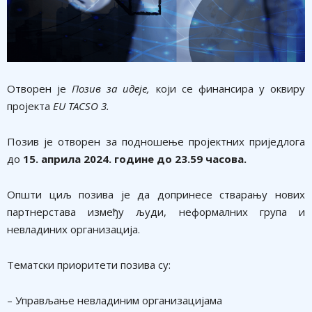
Oтворен je
Позив за идеје,
који се финансира у оквиру
пројекта
EU TACSO 3
.
Позив је отворен за подношење пројектних приједлога
до
15. априла 2024. године до 23.59 часова.
Општи циљ позива је да допринесе стварању нових
партнерстава између људи, неформалних група и
невладиних организација.
Тематски приоритети позива су:
– Управљање невладиним организацијама