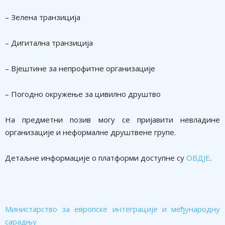
– Зелена транзиција
– Дигитална транзиција
– Вјештине за непрофитне организације
– Погодно окружење за цивилно друштво
На предметни позив могу се пријавити невладине
организације и неформалне друштвене групе.
Детаљне информације о платформи доступне су
ОВДЈЕ
.
Министарство за европске интеграције и међународну
сарадњу