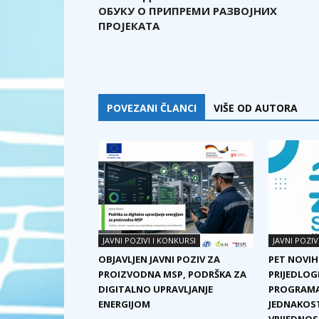
ОБУКУ О ПРИПРЕМИ РАЗВОЈНИХ
ПРОЈЕКАТА
POVEZANI ČLANCI
VIŠE OD AUTORA
JAVNI POZIVI I KONKURSI
JAVNI POZIV
OBJAVLJEN JAVNI POZIV ZA
PET NOVIH
PROIZVODNA MSP, PODRŠKA ZA
PRIJEDLOG
DIGITALNO UPRAVLJANJE
PROGRAMA
ENERGIJOM
JEDNAKOST