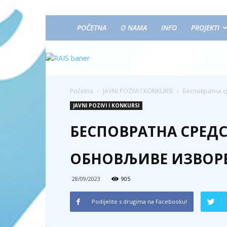
POČETNA
O NAMA
INFO
PROJEKTI
Početna
JAVNI POZIVI I KONKURSI
Бесповратна с
JAVNI POZIVI I KONKURSI
БЕСПОВРАТНА СРЕДС
ОБНОВЉИВЕ ИЗВОРЕ
28/09/2023
905
Podijelite s drugima na Facebooku!