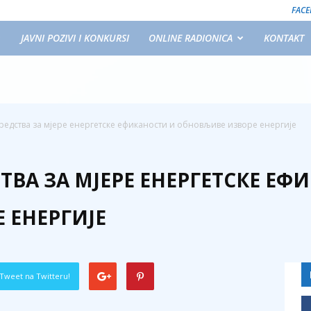
FAC
JAVNI POZIVI I KONKURSI
ONLINE RADIONICA
KONTAKT
редства за мјере енергетске ефиканости и обновљиве изворе енергије
ТВА ЗА МЈЕРЕ ЕНЕРГЕТСКЕ ЕФ
 ЕНЕРГИЈЕ
Tweet na Twitteru!