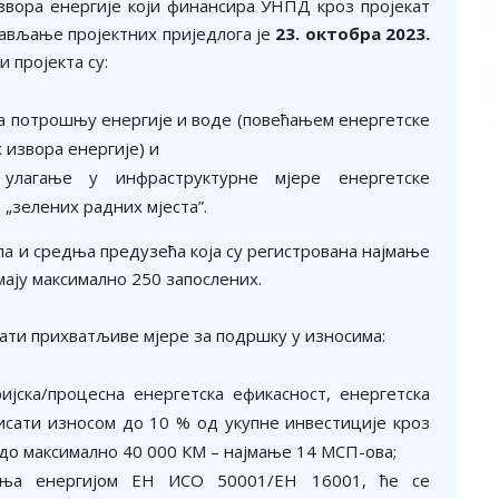
звора енергије који финансира УНПД кроз пројекат
тављање пројектних приједлога је
23. октобра 2023.
 пројекта су:
а потрошњу енергије и воде (повећањем енергетске
извора енергије) и
улагање у инфраструктурне мјере енергетске
„зелених радних мјеста”.
ла и средња предузећа која су регистрована најмање
имају максимално 250 запослених.
ати прихватљиве мјере за подршку у износима:
јска/процесна енергетска ефикасност, енергетска
нисати износом до 10 % од укупне инвестиције кроз
до максимално 40 000 КМ – најмање 14 МСП-ова;
ања енергијом ЕН ИСО 50001/ЕН 16001, ће се