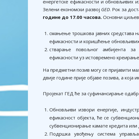
енергетске ефикасности и обновљивих и
Зелени економски развој
GED
. Рок за дос
године до 17.00 часова.
Основни циљеви
смањење трошкова јавних средстава н
ефикасности и коришћење обновљивих 
стварање повољног амбијента за 
ефикасности уз истовремено креирање 
На предметни позив могу се пријавити ма
двије године прије објаве позива, а која 
Пројекат ГЕД ће за суфинансирање одабр
Обновљиви извори енергије, индустри
ефикасност објекта, ће се субвенцио
субвенционирање камате кредита или 
Подршка увођењу система управљ