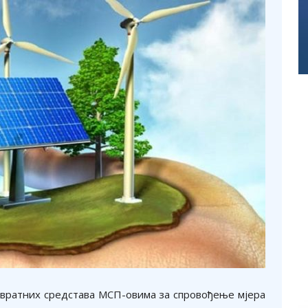
повратних средстава МСП-овима за спровођење мјера