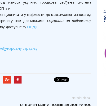
од износа укупних трошкова увођења система
СП-а и
венционисати у цијелости до максималног износа од
прилогу вам достављамо
Смјернице за подносиоце
иву доступне су
ОВДЈЕ
.
 међународну сарадњу
Naredni članak
ОТВОРЕН JАВНИ ПОЗИВ ЗА ДОПРИНОС