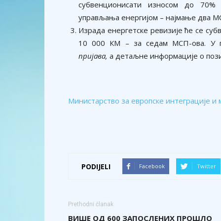
субвенционисати износом до 70% 
управљања енергијом – најмање два М
Израда енергетске ревизије ће се суб
10 000 КМ – за седам МСП-ова. У 
пријава,
а детаљне информације о поз
Министарство за европске интеграције и
PODIJELI
Facebook
Twitter
Prethodni članak
ВИШЕ ОД 600 ЗАПОСЛЕНИХ ПРОШЛО