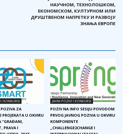
НАУЧНОМ, ТЕХНОЛОШКОМ,
ЕКОНОМСКОМ, КУЛТУРНОМ ИЛИ
ДРУШТВЕНОМ НАПРЕТКУ И РАЗВОЈУ
ЗНАЊА ЕВРОПЕ
I I KONKURSI
JAVNI POZIVI I KONKURSI
 POZIVA ZA
POZIV NA INFO SESIJU POVODOM
E PROJEKATA U OKVIRU
PRVOG JAVNOG POZIVA U OKVIRU
 “GRAĐANI,
KOMPONENTE
, PRAVA I
„CHALLENGE2CHANGE I