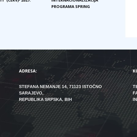
I” (CERV)- 2027.
INTERNACIONALIZACIJA“
PROGRAMA SPRING
ADRESA:
K
STEFANA NEMANJE 14, 71123 ISTOČNO
T
SARAJEVO,
F
REPUBLIKA SRPSKA, BIH
I