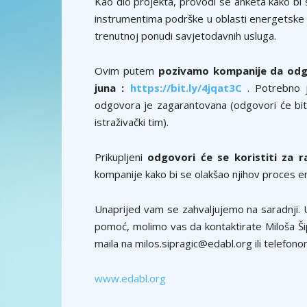
Kao dio projekta, provodi se anketa kako bi 
instrumentima podrške u oblasti energetske tr
trenutnoj ponudi savjetodavnih usluga.
Ovim putem
pozivamo kompanije da odgo
juna :
https://bit.ly/4jqat3C
. Potrebno 
odgovora je zagarantovana (odgovori će biti 
istraživački tim).
Prikupljeni
odgovori će se koristiti za 
kompanije kako bi se olakšao njihov proces en
Unaprijed vam se zahvaljujemo na saradnji. U
pomoć, molimo vas da kontaktirate Miloša Ši
maila na milos.sipragic@edabl.org ili telefo
www.edabl.org