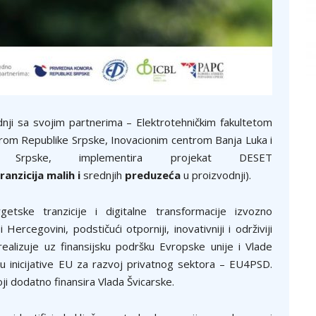
nji sa svojim partnerima – Elektrotehničkim fakultetom
rom Republike Srpske, Inovacionim centrom Banja Luka i
e Srpske, implementira projekat DESET
ranzicija
malih
i
srednjih
preduzeća
u proizvodnji).
etske tranzicije i digitalne transformacije izvozno
Hercegovini, podstičući otporniji, inovativniji i održiviji
ealizuje uz finansijsku podršku Evropske unije i Vlade
 inicijative EU za razvoj privatnog sektora – EU4PSD.
i dodatno finansira Vlada Švicarske.