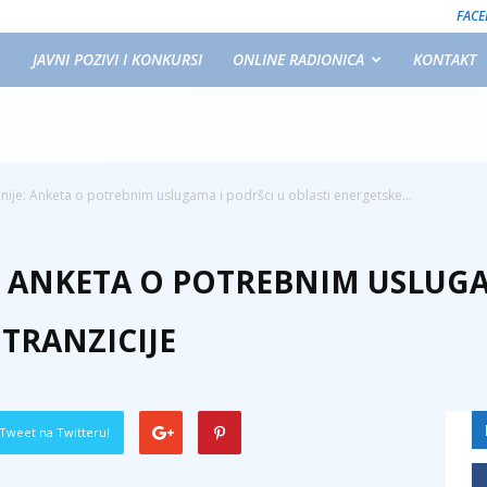
FAC
JAVNI POZIVI I KONKURSI
ONLINE RADIONICA
KONTAKT
ije: Anketa o potrebnim uslugama i podršci u oblasti energetske...
: ANKETA O POTREBNIM USLUGA
TRANZICIJE
Tweet na Twitteru!