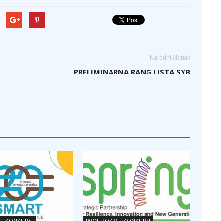
Naredni članak
PRELIMINARNA RANG LISTA SYB
I I KONKURSI
JAVNI POZIVI I KONKURSI