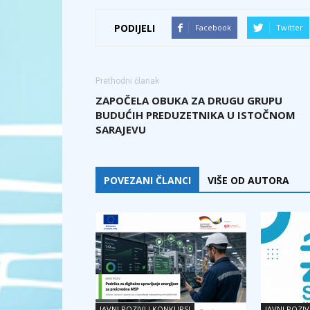
PODIJELI
Facebook
Twitter
Prethodni članak
ZAPOČELA OBUKA ZA DRUGU GRUPU
BUDUĆIH PREDUZETNIKA U ISTOČNOM
SARAJEVU
POVEZANI ČLANCI
VIŠE OD AUTORA
JAVNI POZIVI I KONKURSI
JAVNI POZIV