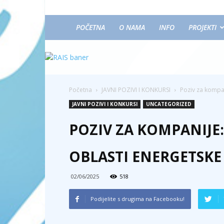
POČETNA
O NAMA
INFO
PROJEKTI
Početna
JAVNI POZIVI I KONKURSI
Poziv za kompan
JAVNI POZIVI I KONKURSI
UNCATEGORIZED
POZIV ZA KOMPANIJE
OBLASTI ENERGETSKE 
02/06/2025
518
Podijelite s drugima na Facebooku!