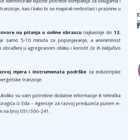
se identificirale ključne potrebe kompanija za uslugama i
anzicije, kao i kako bi se mapirali nedostaci i praznine u
vore na pitanja u online obrascu
najkasnije do
13.
je samo 5-10 minuta za popunjavanje, a anonimnost
obrađeni u agregiranom obliku i koristit će ih isključivo
razvoj mjera i instrumenata podrške
za industrijske
ergetske tranzicije.
koliko su vam potrebne dodatne informacije ili tehnička
pragića iz Eda – Agencije za razvoj preduzeća putem e-
nom na broj 051/300-241.