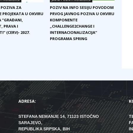
 POZIVA ZA
POZIV NA INFO SESIJU POVODOM
E PROJEKATA U OKVIRU
PRVOG JAVNOG POZIVA U OKVIRU
 “GRAĐANI,
KOMPONENTE
, PRAVA I
„CHALLENGE2CHANGE I
I” (CERV)- 2027.
INTERNACIONALIZACIJA“
PROGRAMA SPRING
ADRESA:
K
STEFANA NEMANJE 14, 71123 ISTOČNO
T
SARAJEVO,
F
REPUBLIKA SRPSKA, BIH
I