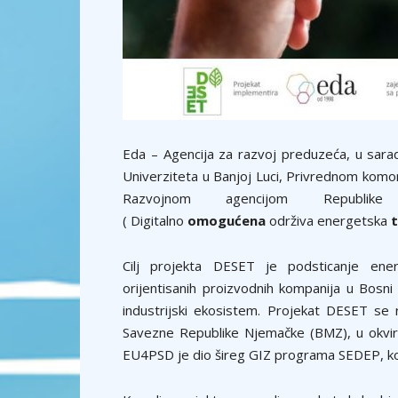
Eda – Agencija za razvoj preduzeća, u sarad
Univerziteta u Banjoj Luci, Privrednom komo
Razvojnom agencijom Republik
( Digitalno
omogućena
održiva energetska
t
Cilj projekta DESET je podsticanje energ
orijentisanih proizvodnih kompanija u Bosni i 
industrijski ekosistem. Projekat DESET se r
Savezne Republike Njemačke (BMZ), u okviru
EU4PSD je dio šireg GIZ programa SEDEP, koj