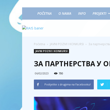
POČETNA
O NAMA
INFO
PROJEKTI
Početna
JAVNI POZIVI I KONKURSI
За партнерств
JAVNI POZIVI I KONKURSI
ЗА ПАРТНЕРСТВА У 
06/02/2023
700
Podijelite s drugima na Facebooku!