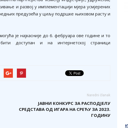
живање и развој у имплементацији мјера усмјерених
средњих предузећа у циљу подршке њиховом расту и
огућа је најкасније до 6. фебруара ове године и то
бити доступан и на интернетској страници
Naredni članak
JАВНИ КОНКУРС ЗА РАСПОДЈЕЛУ
СРЕДСТАВА ОД ИГАРА НА СРЕЋУ ЗА 2023.
ГОДИНУ