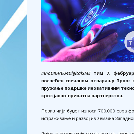
InnoDIGI/EU4DigitalSME
тим 7. фебруара
посвећен свечаном отварању Првог 
пружање подршке иновативним техно
кроз јавно-приватна партнерства.
Позив чији буџет износи 700.000 евра фо
истраживање и развој из земаља Западног
Ријеч је позиву који се односи на јавно