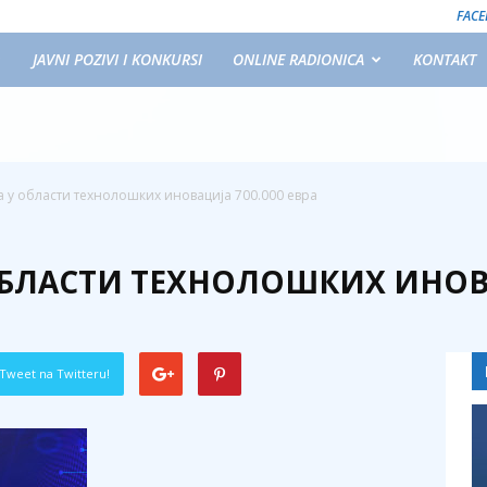
FAC
JAVNI POZIVI I KONKURSI
ONLINE RADIONICA
KONTAKT
а у области технолошких иновација 700.000 евра
ОБЛАСТИ ТЕХНОЛОШКИХ ИНОВА
Tweet na Twitteru!