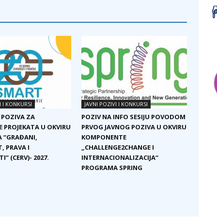
I I KONKURSI
JAVNI POZIVI I KONKURSI
 POZIVA ZA
POZIV NA INFO SESIJU POVODOM
E PROJEKATA U OKVIRU
PRVOG JAVNOG POZIVA U OKVIRU
 “GRAĐANI,
KOMPONENTE
, PRAVA I
„CHALLENGE2CHANGE I
I” (CERV)- 2027.
INTERNACIONALIZACIJA“
PROGRAMA SPRING