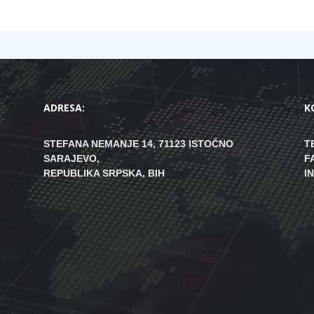
ADRESA:
K
STEFANA NEMANJE 14, 71123 ISTOČNO
T
SARAJEVO,
F
REPUBLIKA SRPSKA, BIH
I