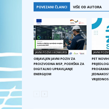
POVEZANI ČLANCI
VIŠE OD AUTORA
JAVNI POZIVI I KONKURSI
JAVNI POZIV
OBJAVLJEN JAVNI POZIV ZA
PET NOVIH
PROIZVODNA MSP, PODRŠKA ZA
PRIJEDLOG
DIGITALNO UPRAVLJANJE
PROGRAMA
ENERGIJOM
JEDNAKOST
VRIJEDNOST