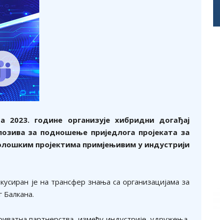
 2023. године организује хибридни догађај
позива за подношење приједлога пројеката за
лошким пројектима примјењивим у индустрији
кусиран је на трансфер знања са организацијама за
 Балкана.
-приватна партнерства између индустрије, удружења,