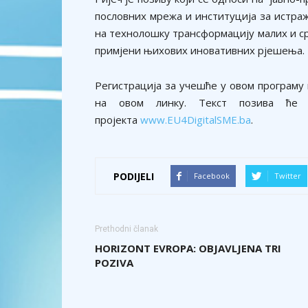
пословних мрежа и институција за истра
на технолошку трансформацију малих и 
примјени њихових иновативних рјешења.
Регистрација за учешће у овом програму м
на овом линку. Текст позива ће 
пројекта
www.EU4DigitalSME.ba
.
PODIJELI
Facebook
Twitter
Prethodni članak
HORIZONT EVROPA: OBJAVLJENA TRI
POZIVA