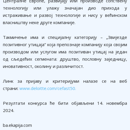
Централне Европе, развијају или производе сопствену
технологију или улажу значајан дио прихода у
истраживање и развој технологије и нису у већинском
власништву неке друге компаније.
Такмичење има и специјалну категорију – „Звијезде
позитивног утицаја“ која препознаје компанију која својим
производом или услугом има позитиван утицај на један
од сљедећих сегмената: друштво, пословну заједницу,
иновативност, околину и различитост.
Линк за пријаву и критеријуми налазе се на веб
страни:
www.deloitte.com/cefast50.
Резултати конкурса ће бити објављени 14. новембра
2024.
ba.ekapija.com