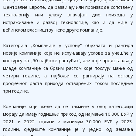
Централне Европе, да развијају или производе сопствену
технологију или улажу значајан дио прихода у
истраживање и развој технологије, као и да није у
већинском власништву неке друге компаније.
Категорија „Компаније у успону“ обухвата и рангира
новије компаније које не испуњавају услове за учешће у
конкурсу за „50 најбрже растућих“, али које представљају
младе компаније са брзим растом које послују мање од
четири године, а најбољи се рангирају на основу
просјечног раста прихода остварених током последње
три године.
Компаније које желе да се такмиче у овој категорији
морају да имају годишњи приход од најмање 10.000 ЕУР у
2021. и 2022. години и минимум 30.000 ЕУР у 2023.
години, сједиште компаније је у једној од земаља