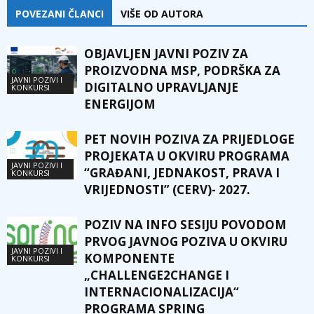
POVEZANI ČLANCI
VIŠE OD AUTORA
OBJAVLJEN JAVNI POZIV ZA
PROIZVODNA MSP, PODRŠKA ZA
JAVNI POZIVI I
DIGITALNO UPRAVLJANJE
KONKURSI
ENERGIJOM
PET NOVIH POZIVA ZA PRIJEDLOGE
PROJEKATA U OKVIRU PROGRAMA
JAVNI POZIVI I
“GRAĐANI, JEDNAKOST, PRAVA I
KONKURSI
VRIJEDNOSTI” (CERV)- 2027.
POZIV NA INFO SESIJU POVODOM
PRVOG JAVNOG POZIVA U OKVIRU
JAVNI POZIVI I
KOMPONENTE
KONKURSI
„CHALLENGE2CHANGE I
INTERNACIONALIZACIJA“
PROGRAMA SPRING