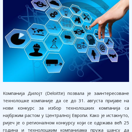
Компанија Дилојт (Deloitte) позвала је заинтересоване
технолошке компаније да се до 31. августа пријаве на
нови конкурс за избор технолошких компанија са
најбржим растом у Централној Европи. Како је истакнуто,
ријеч је о регионалном конкурсу који се одржава већ 25
година и технолошким компанијама пружа шансу да