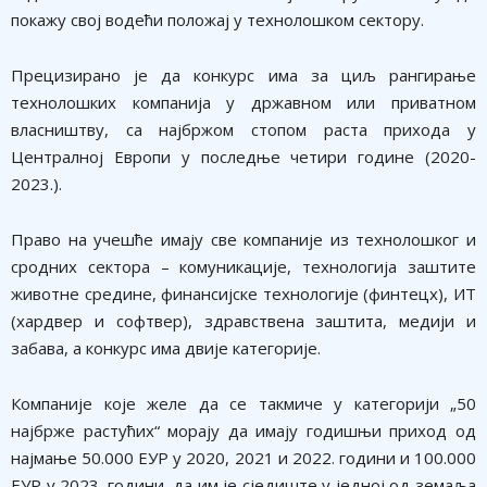
покажу свој водећи положај у технолошком сектору.
Прецизирано је да конкурс има за циљ рангирање
технолошких компанија у државном или приватном
власништву, са најбржом стопом раста прихода у
Централној Европи у последње четири године (2020-
2023.).
Право на учешће имају све компаније из технолошког и
сродних сектора – комуникације, технологија заштите
животне средине, финансијске технологије (финтецх), ИТ
(хардвер и софтвер), здравствена заштита, медији и
забава, а конкурс има двије категорије.
Компаније које желе да се такмиче у категорији „50
најбрже растућих“ морају да имају годишњи приход од
најмање 50.000 ЕУР у 2020, 2021 и 2022. години и 100.000
ЕУР у 2023. години, да им је сједиште у једној од земаља