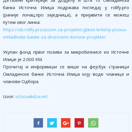
Детаљни критерији за додјелу и шта то Омладинска
банка Источна Илиџа подржава погледај у rolify.pro
(раније лонац.про заједница), а пријавити се можеш
путем овог линка:
https://ob.rolify.pro/pozivi-za-projekte/glavni-kriteriji-poziva-
omladinske-banke-za-drustveno-korisne-projekte/
Укупан фонд првог позива за микробизнисе из Источне
Илиџе је 2.000 КМ.
Прочитај и информиши се више на фејсбук страници
Омладинске банке Источна Илиџа коју воде чланице и
чланови Одбора.
Izvor:
istocnailidza.net