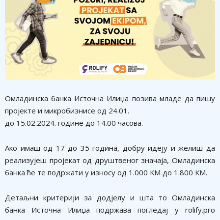
Омладинска банка Источна Илиџа позива младе да пишу
пројекте и микробизнисе од 24.01.
до 15.02.2024. године до 14.00 часова.
Ако имаш од 17 до 35 година, добру идеју и желиш да
реализујеш пројекат од друштвеног значаја, Омладинска
банка ће те подржати у износу од 1.000 КМ до 1.800 КМ.
Детаљни критерији за додјелу и шта то Омладинска
банка Источна Илиџа подржава погледај у rolify.pro