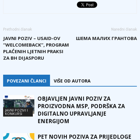
Prethodni članak
Naredni članak
JAVNI POZIV – USAID-OV
ШЕМА МАЛИХ ГРАНТОВА
“WELCOMEBACK”, PROGRAM
PLAĆENIH LJETNIH PRAKSI
ZA BH DIJASPORU
POVEZANI ČLANCI
VIŠE OD AUTORA
OBJAVLJEN JAVNI POZIV ZA
PROIZVODNA MSP, PODRŠKA ZA
JAVNI POZIVI I
DIGITALNO UPRAVLJANJE
KONKURSI
ENERGIJOM
PET NOVIH POZIVA ZA PRIJEDLOGE