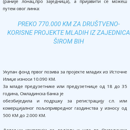
(раније лонац.про заједница), а пријавити се можеш
путем овог линка:
PREKO 770.000 KM ZA DRUŠTVENO-
KORISNE PROJEKTE MLADIH IZ ZAJEDNIC
ŠIROM BIH
Укупан фонд првог позива за пројекте младих из Источне
Илиџе износи 10.090 КМ.
За младе предузетнике или предузетнице од 18 до 35
година, Омладинска банка је
обезбиједила и подршку за регистрацију с.п. или
комерцијалног пољопривредног газдинства у износу од
500 КМ до 2.000 КМ.