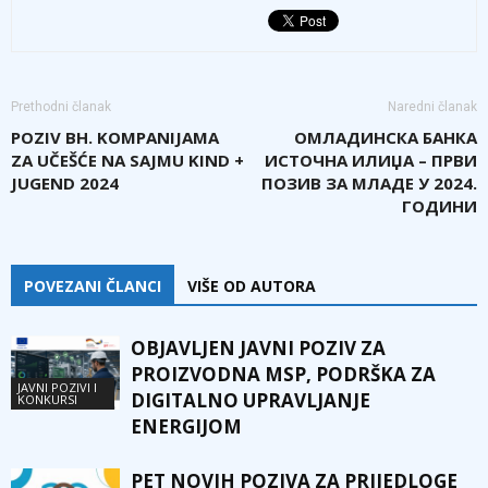
Prethodni članak
Naredni članak
POZIV BH. KOMPANIJAMA
ОМЛАДИНСКА БАНКА
ZA UČEŠĆE NA SAJMU KIND +
ИСТОЧНА ИЛИЏА – ПРВИ
JUGEND 2024
ПОЗИВ ЗА МЛАДЕ У 2024.
ГОДИНИ
POVEZANI ČLANCI
VIŠE OD AUTORA
OBJAVLJEN JAVNI POZIV ZA
PROIZVODNA MSP, PODRŠKA ZA
JAVNI POZIVI I
DIGITALNO UPRAVLJANJE
KONKURSI
ENERGIJOM
PET NOVIH POZIVA ZA PRIJEDLOGE