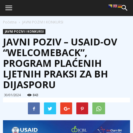
Početna
JAVNI POZIVI I KONKURSI
JAVNI POZIVI I KONKURSI
JAVNI POZIV – USAID-OV
“WELCOMEBACK”,
PROGRAM PLAĆENIH
LJETNIH PRAKSI ZA BH
DIJASPORU
30/01/2024
843