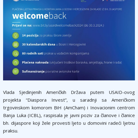
Vlada Sjedinjenih Američkih Država putem USAID-ovog
projekta “Diaspora Invest”, u saradnji sa Američkom
trgovinskom komorom BiH (AmCham) i Inovacionim centrom
Banja Luka (ICBL), raspisala je javni poziv za članove i članice
bh. dijaspore koji žele provesti ljeto u domovini radeći ljetnu
praksu.