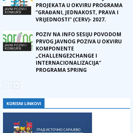
PROJEKATA U OKVIRU PROGRAMA
JAVNI POZIVI I
“GRAĐANI, JEDNAKOST, PRAVA I
KONKURSI
VRIJEDNOSTI” (CERV)- 2027.
POZIV NA INFO SESIJU POVODOM
PRVOG JAVNOG POZIVA U OKVIRU
JAVNI POZIVI I
KOMPONENTE
KONKURSI
„CHALLENGE2CHANGE I
INTERNACIONALIZACIJA“
PROGRAMA SPRING
KORISNI LINKOVI