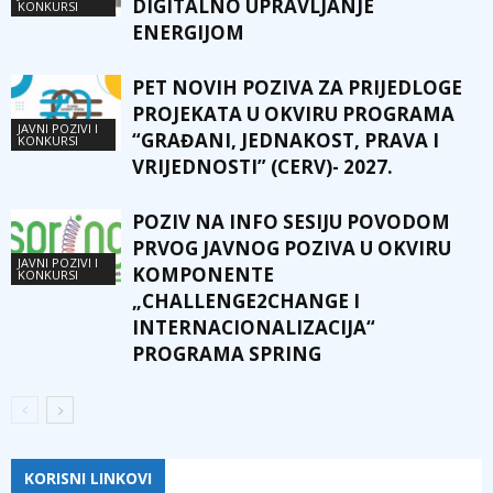
DIGITALNO UPRAVLJANJE
KONKURSI
ENERGIJOM
PET NOVIH POZIVA ZA PRIJEDLOGE
PROJEKATA U OKVIRU PROGRAMA
JAVNI POZIVI I
“GRAĐANI, JEDNAKOST, PRAVA I
KONKURSI
VRIJEDNOSTI” (CERV)- 2027.
POZIV NA INFO SESIJU POVODOM
PRVOG JAVNOG POZIVA U OKVIRU
JAVNI POZIVI I
KOMPONENTE
KONKURSI
„CHALLENGE2CHANGE I
INTERNACIONALIZACIJA“
PROGRAMA SPRING
KORISNI LINKOVI