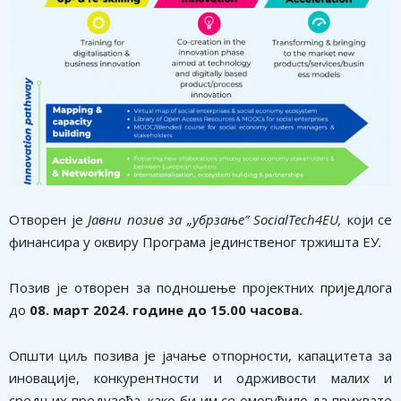
​Oтворен je
Јавни позив за „убрзање” SocialTech4EU
,
који се
финансира у оквиру Програма јединственог тржишта ЕУ
.
Позив је отворен за подношење пројектних приједлога
до
08. март 2024. године до 15.00 часова.
Општи циљ позива је јачање отпорности, капацитета за
иновације, конкурентности и одрживости малих и
средњих предузећа, како би им се омогућило да прихвате