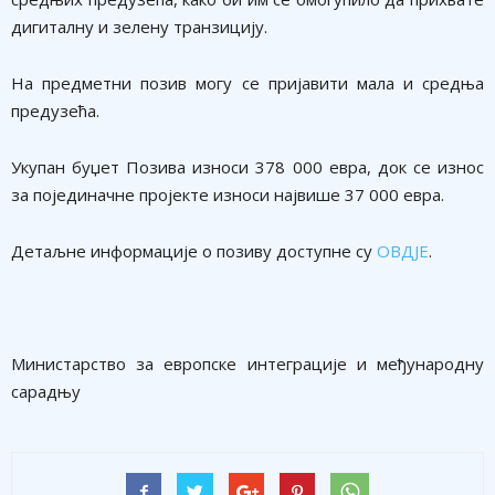
дигиталну и зелену транзицију.
На предметни позив могу се пријавити мала и средња
предузећа.
Укупан буџет Позива износи 378 000 евра, док се износ
за појединачне пројекте износи највише 37 000 евра.
Детаљне информације о позиву доступне су
ОВДЈЕ
.
Министарство за европске интеграције и међународну
сарадњу