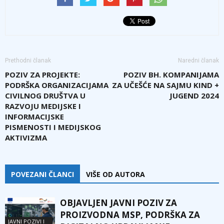
Prethodni članak
Naredni članak
POZIV ZA PROJEKTE:
POZIV BH. KOMPANIJAMA
PODRŠKA ORGANIZACIJAMA
ZA UČEŠĆE NA SAJMU KIND +
CIVILNOG DRUŠTVA U
JUGEND 2024
RAZVOJU MEDIJSKE I
INFORMACIJSKE
PISMENOSTI I MEDIJSKOG
AKTIVIZMA
POVEZANI ČLANCI
VIŠE OD AUTORA
OBJAVLJEN JAVNI POZIV ZA
PROIZVODNA MSP, PODRŠKA ZA
JAVNI POZIVI I