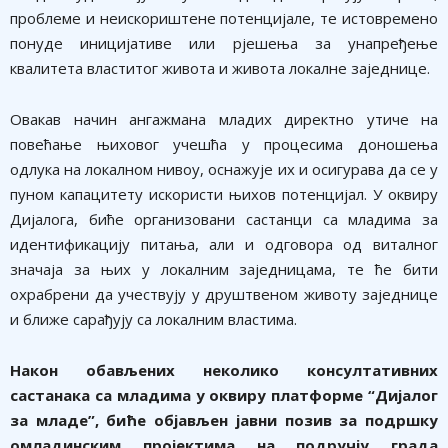
проблеме и неискориштене потенцијале, те истовремено
понуде иницијативе или рјешења за унапређење
квалитета властитог живота и живота локалне заједнице.
Овакав начин ангажмана младих директно утиче на
повећање њиховог учешћа у процесима доношења
одлука на локалном нивоу, оснажује их и осигурава да се у
пуном капацитету искористи њихов потенцијал. У оквиру
Дијалога, биће организовани састанци са младима за
идентификацију питања, али и одговора од виталног
значаја за њих у локалним заједницама, те ће бити
охрабрени да учествују у друштвеном животу заједнице
и ближе сарађују са локалним властима.
Након обављених неколико консултативних
састанака са младима у оквиру платформе “Дијалог
за младе”, биће објављен јавни позив за подршку
омладинским пројектима на подручју града