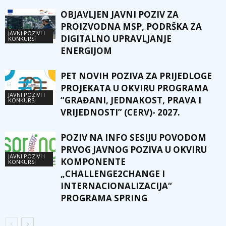
OBJAVLJEN JAVNI POZIV ZA
PROIZVODNA MSP, PODRŠKA ZA
JAVNI POZIVI I
DIGITALNO UPRAVLJANJE
KONKURSI
ENERGIJOM
PET NOVIH POZIVA ZA PRIJEDLOGE
PROJEKATA U OKVIRU PROGRAMA
JAVNI POZIVI I
“GRAĐANI, JEDNAKOST, PRAVA I
KONKURSI
VRIJEDNOSTI” (CERV)- 2027.
POZIV NA INFO SESIJU POVODOM
PRVOG JAVNOG POZIVA U OKVIRU
JAVNI POZIVI I
KOMPONENTE
KONKURSI
„CHALLENGE2CHANGE I
INTERNACIONALIZACIJA“
PROGRAMA SPRING