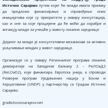
Источно Сарајево
путем којег ће млади имати прилику
да предложе финансирање и спровођење оних
иницијатива које су приоритети у оквиру консултација,
као и оне за које процијене да ће моћи да охрабре и
ангажују младе за учешће у животу локалне заједнице.
Дијалог за младе је консултативни механизам за активно
укључивање младих у живот заједнице.
Организује се у оквиру Регионалног програма локалне
демократије на Западном Балкану 2 – РеЛОаД2
(ReLOaD2), који финансира Европска унија, а спроводи
Развојни програм Уједињених нација у Босни и
Херцеговини (UNDP) у партнерству са Градом Источно
Сарајево.
gradistocnosarajevo.net