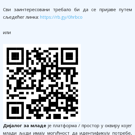
Сви заинтересовани требало би да се пријаве путем
сљедећег линка:
https://rb.gy/0hrbco
или
Дијалог за младе
је платформа / простор у оквиру којег
млади људи имају могућност да идентификују потребе,