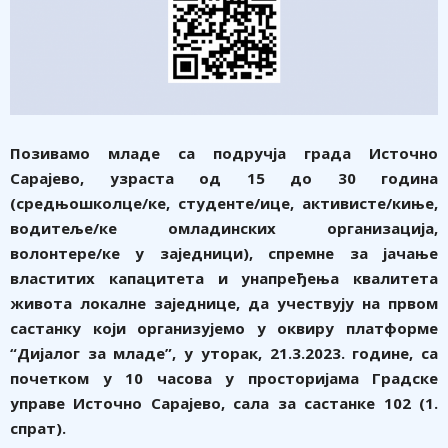
Позивамо младе са подручја града Источно
Сарајево, узраста од 15 до 30 година
(средњошколце/ке, студенте/ице, активисте/киње,
водитеље/ке омладинских организација,
волонтере/ке у заједници), спремне за јачање
властитих капацитета и унапређења квалитета
живота локалне заједнице, да учествују на првом
састанку који организујемо у оквиру платформе
“Дијалог за младе”, у уторак, 21.3.2023. године, са
почетком у 10 часова у просторијама Градске
управе Источно Сарајево, сала за састанке 102 (1.
спрат).