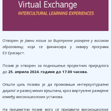
Отворен је
Јавни позив за Виртуелне
разм
j
ене
у високом
образовању
,
који се финансира у оквиру програма
ЕУ
Ерасмус+
.
Позив је отворен за подношење пројектних приједлога
до
25
. априла 2024. године до 17.00 часова.
Општи циљ позива је да промовише интеркултурални
дијалог и развој меких вјештина, кроз виртуелне размјене
између високошколских установа.
На предметни позив могу се пријавити високошколске