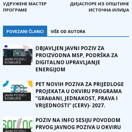
УДРУЖЕНЕ МАСТЕР
ДИЈАСПОРЕ ИЗ ОПШТИНЕ
ПРОГРАМЕ
ИСТОЧНА ИЛИЏА
POVEZANI ČLANCI
VIŠE OD AUTORA
OBJAVLJEN JAVNI POZIV ZA
PROIZVODNA MSP, PODRŠKA ZA
JAVNI POZIVI I
DIGITALNO UPRAVLJANJE
KONKURSI
ENERGIJOM
PET NOVIH POZIVA ZA PRIJEDLOGE
PROJEKATA U OKVIRU PROGRAMA
JAVNI POZIVI I
“GRAĐANI, JEDNAKOST, PRAVA I
KONKURSI
VRIJEDNOSTI” (CERV)- 2027.
POZIV NA INFO SESIJU POVODOM
PRVOG JAVNOG POZIVA U OKVIRU
JAVNI POZIVI I