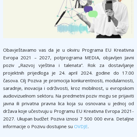
Obavještavamo vas da je u okviru Programa EU Kreativna
Evropa 2021 – 2027, potprograma MEDIA, objavljen Javni
poziv „Razvoj vještina i talenata”. Rok za dostavljanje
projektnih prijedloga je 24. april 2024. godine do 17.00
časova. Cilj Poziva je promocija konkurentnosti, modularnosti,
saradnje, inovacija i održivosti, kroz mobilnost, u evropskom
audiovizuelnom sektoru. Na predmetni poziv mogu se prijaviti
javna ili privatna pravna lica koja su osnovana u jednoj od
država koje učestvuju u Programu EU Kreativna Evropa 2021-
2027. Ukupan budžet Poziva iznosi 7 500 000 evra. Detaljne
informacije o Pozivu dostupne su
OVDJE
.