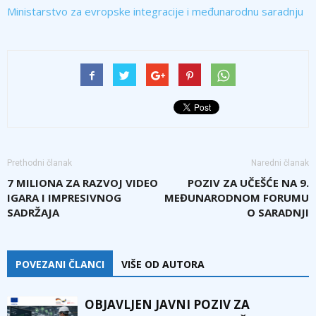
Ministarstvo za evropske integracije i međunarodnu saradnju
Prethodni članak
Naredni članak
7 MILIONA ZA RAZVOJ VIDEO
POZIV ZA UČEŠĆE NA 9.
IGARA I IMPRESIVNOG
MEĐUNARODNOM FORUMU
SADRŽAJA
O SARADNJI
POVEZANI ČLANCI
VIŠE OD AUTORA
OBJAVLJEN JAVNI POZIV ZA