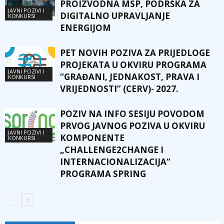
PROIZVODNA MSP, PODRŠKA ZA
JAVNI POZIVI I
DIGITALNO UPRAVLJANJE
KONKURSI
ENERGIJOM
PET NOVIH POZIVA ZA PRIJEDLOGE
PROJEKATA U OKVIRU PROGRAMA
JAVNI POZIVI I
“GRAĐANI, JEDNAKOST, PRAVA I
KONKURSI
VRIJEDNOSTI” (CERV)- 2027.
POZIV NA INFO SESIJU POVODOM
PRVOG JAVNOG POZIVA U OKVIRU
JAVNI POZIVI I
KOMPONENTE
KONKURSI
„CHALLENGE2CHANGE I
INTERNACIONALIZACIJA“
PROGRAMA SPRING