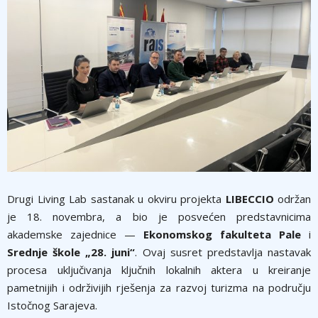
Drugi Living Lab sastanak u okviru projekta
LIBECCIO
održan
je 18. novembra, a bio je posvećen predstavnicima
akademske zajednice —
Ekonomskog fakulteta Pale
i
Srednje škole „28. juni“
. Ovaj susret predstavlja nastavak
procesa uključivanja ključnih lokalnih aktera u kreiranje
pametnijih i održivijih rješenja za razvoj turizma na području
Istočnog Sarajeva.