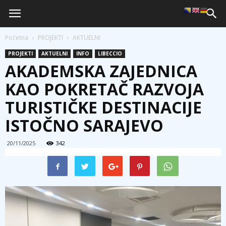
Početna
PROJEKTI
AKTUELNI
PROJEKTI
AKTUELNI
INFO
LIBECCIO
AKADEMSKA ZAJEDNICA
KAO POKRETAČ RAZVOJA
TURISTIČKE DESTINACIJE
ISTOČNO SARAJEVO
20/11/2025
342