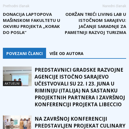
Prethodni članak
Naredni članak
DONACIJA LAPTOPOVA
ODRŽAN TREĆI LIVING LAB U
MAŠINSKOM FAKULTETU U
ISTOČNOM SARAJEVU:
OKVIRU PROJEKTA „KORAK
JAČANJE SARADNJE ZA
DO POSLA“
PAMETNIJI RAZVOJ TURIZMA
POVEZANI ČLANCI
VIŠE OD AUTORA
PREDSTAVNICI GRADSKE RAZVOJNE
AGENCIJE ISTOČNO SARAJEVO
UČESTVOVALI SU 22. I 23. JUNA U
AKTUELNI
RIMINIJU (ITALIJA) NA SASTANKU
PROJEKTNIH PARTNERA I ZAVRŠNOJ
KONFERENCIJI PROJEKTA LIBECCIO
NA ZAVRŠNOJ KONFERENCIJI
PREDSTAVLJEN PROJEKAT CULINARY