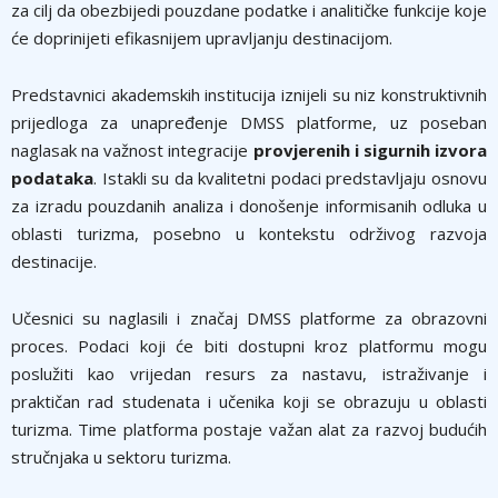
za cilj da obezbijedi pouzdane podatke i analitičke funkcije koje
će doprinijeti efikasnijem upravljanju destinacijom.
Predstavnici akademskih institucija iznijeli su niz konstruktivnih
prijedloga za unapređenje DMSS platforme, uz poseban
naglasak na važnost integracije
provjerenih i sigurnih izvora
podataka
. Istakli su da kvalitetni podaci predstavljaju osnovu
za izradu pouzdanih analiza i donošenje informisanih odluka u
oblasti turizma, posebno u kontekstu održivog razvoja
destinacije.
Učesnici su naglasili i značaj DMSS platforme za obrazovni
proces. Podaci koji će biti dostupni kroz platformu mogu
poslužiti kao vrijedan resurs za nastavu, istraživanje i
praktičan rad studenata i učenika koji se obrazuju u oblasti
turizma. Time platforma postaje važan alat za razvoj budućih
stručnjaka u sektoru turizma.