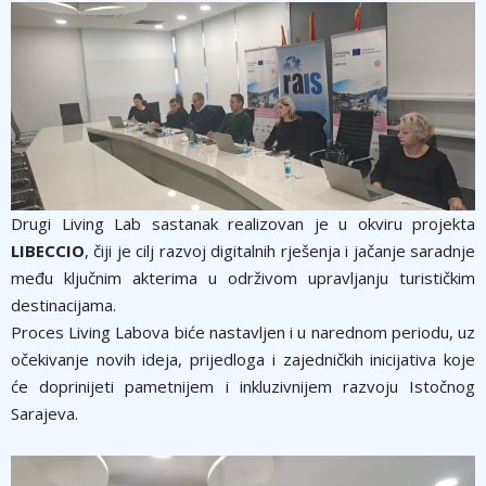
Drugi Living Lab sastanak realizovan je u okviru projekta
LIBECCIO
, čiji je cilj razvoj digitalnih rješenja i jačanje saradnje
među ključnim akterima u održivom upravljanju turističkim
destinacijama.
Proces Living Labova biće nastavljen i u narednom periodu, uz
očekivanje novih ideja, prijedloga i zajedničkih inicijativa koje
će doprinijeti pametnijem i inkluzivnijem razvoju Istočnog
Sarajeva.