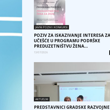
JAVNI POZIVI I KONKURSI
POZIV ZA ISKAZIVANJE INTERESA Z
UČEŠĆE U PROGRAMU PODRŠKE
PREDUZETNIŠTVU ŽENA...
13/07/2026
AKTUELNI
PREDSTAVNICI GRADSKE RAZVOJNE