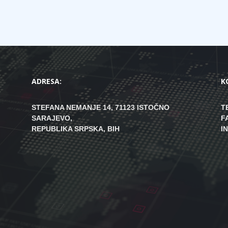
ADRESA:
K
STEFANA NEMANJE 14, 71123 ISTOČNO
T
SARAJEVO,
F
REPUBLIKA SRPSKA, BIH
I