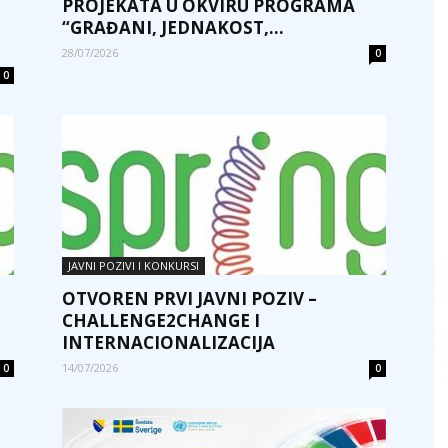
PROJEKATA U OKVIRU PROGRAMA
“GRAĐANI, JEDNAKOST,...
28/07/2026
0
0
JAVNI POZIVI I KONKURSI
OTVOREN PRVI JAVNI POZIV –
CHALLENGE2CHANGE I
INTERNACIONALIZACIJA
14/07/2026
0
0