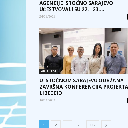
AGENCIJE ISTOČNO SARAJEVO
UČESTVOVALI SU 22. I 23....
24/06/2026
AKTUELNI
U ISTOČNOM SARAJEVU ODRŽANA
ZAVRŠNA KONFERENCIJA PROJEKT
LIBECCIO
19/06/2026
...
1
2
3
117