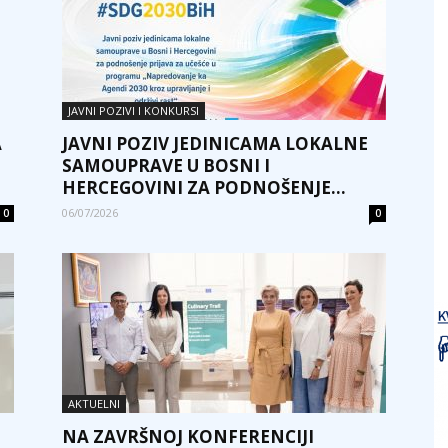
JAVNI POZIVI I KONKURSI
A
JAVNI POZIV JEDINICAMA LOKALNE
SAMOUPRAVE U BOSNI I
HERCEGOVINI ZA PODNOŠENJE...
06/07/2026
0
0
AKTUELNI
NA ZAVRŠNOJ KONFERENCIJI