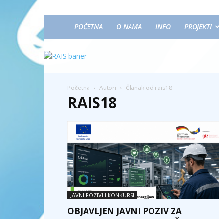
POČETNA
O NAMA
INFO
PROJEKTI
Početna
Autori
Članak od rais18
RAIS18
JAVNI POZIVI I KONKURSI
OBJAVLJEN JAVNI POZIV ZA