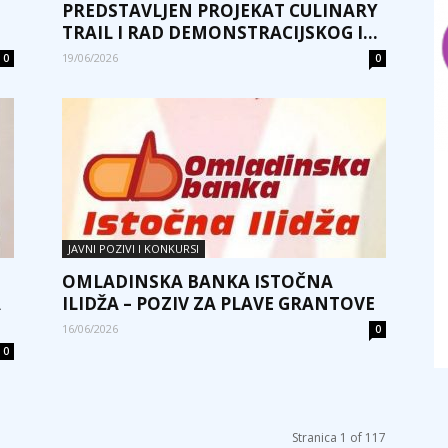
PREDSTAVLJEN PROJEKAT CULINARY
TRAIL I RAD DEMONSTRACIJSKOG I...
19/06/2026
0
0
JAVNI POZIVI I KONKURSI
OMLADINSKA BANKA ISTOČNA
A
ILIDŽA – POZIV ZA PLAVE GRANTOVE
16/06/2026
0
0
Stranica 1 of 117