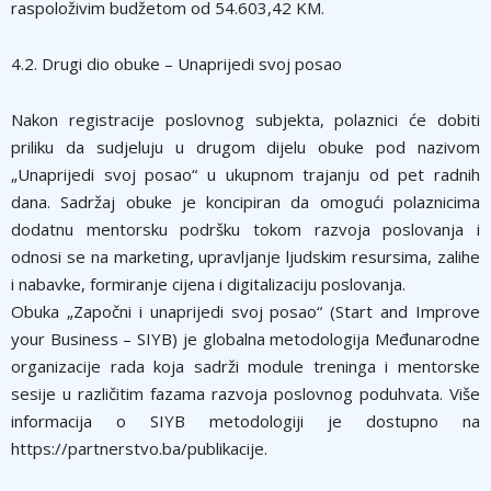
raspoloživim budžetom od 54.603,42 KM.
4.2. Drugi dio obuke – Unaprijedi svoj posao
Nakon registracije poslovnog subjekta, polaznici će dobiti
priliku da sudjeluju u drugom dijelu obuke pod nazivom
„Unaprijedi svoj posao“ u ukupnom trajanju od pet radnih
dana. Sadržaj obuke je koncipiran da omogući polaznicima
dodatnu mentorsku podršku tokom razvoja poslovanja i
odnosi se na marketing, upravljanje ljudskim resursima, zalihe
i nabavke, formiranje cijena i digitalizaciju poslovanja.
Obuka „Započni i unaprijedi svoj posao“ (Start and Improve
your Business – SIYB) je globalna metodologija Međunarodne
organizacije rada koja sadrži module treninga i mentorske
sesije u različitim fazama razvoja poslovnog poduhvata. Više
informacija o SIYB metodologiji je dostupno na
https://partnerstvo.ba/publikacije.