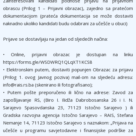
Zainteresovani kandidati podnose prijavu na prijavnom
obrascu (Prilog 1 – Prijavni obrazac), zajedno sa pratećom
dokumentacijom (prateća dokumentacija se može dostaviti
naknadno ukoliko kandidati budu odabrani za učešće u obuci)
Prijave se dostavljaju na jedan od sljedećih načina:
• Online, prijavni obrazac je dostupan na linku
https://forms.gle/WSDWRQ1QLqXT1KCS8
• Elektronskim putem, dostaviti popunjen Obrazac za prijavu
(Prilog 1. ovog Javnog poziva) mail-om na sljedeću adresu:
info@rais.rs.ba (skenirano ili fotografisano);
• Putem pošte preporučeno ili lično na adrese: Zavod za
zapošljavanje RS, (Biro I. Ilidža Dabrobosanska 26 i I. N.
Sarajevo Spasovdanska 23, 71123 Istočno Sarajevo ) ili
Gradska razvojna agencija Istočno Sarajevo – RAIS, Stefana
Nemanje 14, 71123 Istočno Sarajevo s naznakom: „Prijava na
učešće u programu savjetodavne i finansijske podrške za