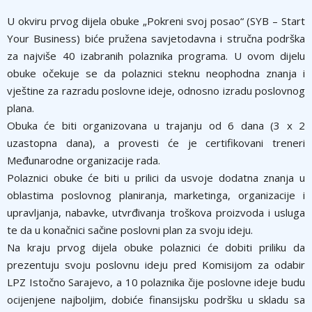
U okviru prvog dijela obuke „Pokreni svoj posao“ (SYB – Start
Your Business) biće pružena savjetodavna i stručna podrška
za najviše 40 izabranih polaznika programa. U ovom dijelu
obuke očekuje se da polaznici steknu neophodna znanja i
vještine za razradu poslovne ideje, odnosno izradu poslovnog
plana.
Obuka će biti organizovana u trajanju od 6 dana (3 x 2
uzastopna dana), a provesti će je certifikovani treneri
Međunarodne organizacije rada.
Polaznici obuke će biti u prilici da usvoje dodatna znanja u
oblastima poslovnog planiranja, marketinga, organizacije i
upravljanja, nabavke, utvrđivanja troškova proizvoda i usluga
te da u konačnici sačine poslovni plan za svoju ideju.
Na kraju prvog dijela obuke polaznici će dobiti priliku da
prezentuju svoju poslovnu ideju pred Komisijom za odabir
LPZ Istočno Sarajevo, a 10 polaznika čije poslovne ideje budu
ocijenjene najboljim, dobiće finansijsku podršku u skladu sa