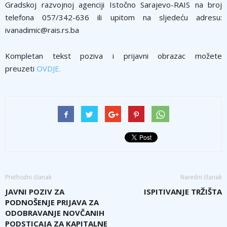
Gradskoj razvojnoj agenciji Istočno Sarajevo-RAIS na broj
telefona 057/342-636 ili upitom na sljedeću adresu:
ivanadimic@rais.rs.ba
Kompletan tekst poziva i prijavni obrazac možete
preuzeti
OVDJE
.
Prethodni članak
Naredni članak
JAVNI POZIV ZA
ISPITIVANJE TRŽIŠTA
PODNOŠENJE PRIJAVA ZA
ODOBRAVANJE NOVČANIH
PODSTICAJA ZA KAPITALNE