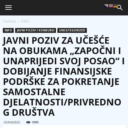
Početna
INFO
INFO
JAVNI POZIVI I KONKURSI
UNCATEGORIZED
JAVNI POZIV ZA UČEŠĆE
NA OBUKAMA „ZAPOČNI I
UNAPRIJEDI SVOJ POSAO“ I
DOBIJANJE FINANSIJSKE
PODRŠKE ZA POKRETANJE
SAMOSTALNE
DJELATNOSTI/PRIVREDNO
G DRUŠTVA
03/04/2025
1999