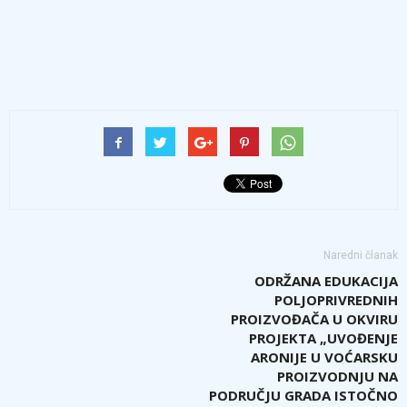
Naredni članak
ODRŽANA EDUKACIJA
POLJOPRIVREDNIH
PROIZVOĐAČA U OKVIRU
PROJEKTA „UVOĐENJE
ARONIJE U VOĆARSKU
PROIZVODNJU NA
PODRUČJU GRADA ISTOČNO