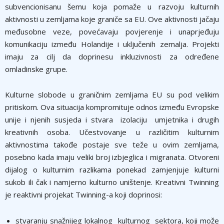
subvencionisanu šemu koja pomaže u razvoju kulturnih
aktivnosti u zemljama koje graniče sa EU. Ove aktivnosti jačaju
međusobne veze, povećavaju povjerenje i unaprjeđuju
komunikaciju između Holandije i uključenih zemalja. Projekti
imaju za cilj da doprinesu inkluzivnosti za određene
omladinske grupe.
Kulturne slobode u graničnim zemljama EU su pod velikim
pritiskom. Ova situacija kompromituje odnos između Evropske
unije i njenih susjeda i stvara izolaciju umjetnika i drugih
kreativnih osoba. Učestvovanje u različitim kulturnim
aktivnostima takođe postaje sve teže u ovim zemljama,
posebno kada imaju veliki broj izbjeglica i migranata. Otvoreni
dijalog o kulturnim razlikama ponekad zamjenjuje kulturni
sukob ili čak i namjerno kulturno uništenje. Kreativni Twinning
je reaktivni projekat Twinning-a koji doprinosi:
stvaranju snažnijeg lokalnog kulturnog sektora, koji može