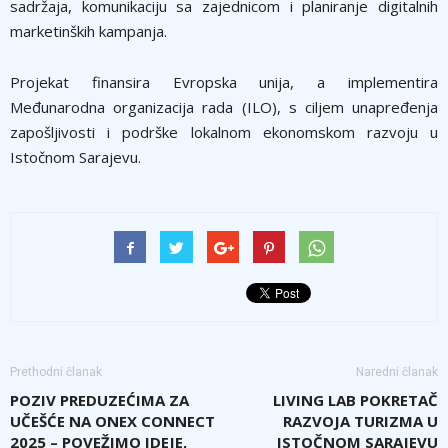
sadržaja, komunikaciju sa zajednicom i planiranje digitalnih
marketinških kampanja.
Projekat finansira Evropska unija, a implementira
Međunarodna organizacija rada (ILO), s ciljem unapređenja
zapošljivosti i podrške lokalnom ekonomskom razvoju u
Istočnom Sarajevu.
Prethodni članak
Naredni članak
POZIV PREDUZEĆIMA ZA
LIVING LAB POKRETAČ
UČEŠĆE NA ONEX CONNECT
RAZVOJA TURIZMA U
2025 – POVEŽIMO IDEJE,
ISTOČNOM SARAJEVU