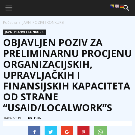
Početna
JAVNI POZIVI I KONKURSI
JAVNI POZIVI I KONKURSI
OBJAVLJEN POZIV ZA
PRELIMINARNU PROCJENU
ORGANIZACIJSKIH,
UPRAVLJAČKIH I
FINANSIJSKIH KAPACITETA
OD STRANE
“USAID/LOCALWORK”S
04/02/2019
1596