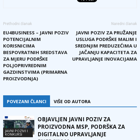
Prethodni članak
Naredni članak
EU4BUSINESS – JAVNI POZIV
JAVNI POZIV ZA PRUŽANJE
POTENCIJALNIM
USLUGA PODRŠKE MALIM I
KORISNICIMA
SREDNJIM PREDUZEĆIMA U
BESPOVRATNIH SREDSTAVA
JAČANJU KAPACITETA ZA
ZA MJERU PODRŠKE
UPRAVLJANJE INOVACIJAMA
POLJOPRIVREDNIM
GAZDINSTVIMA (PRIMARNA
PROIZVODNJA)
POVEZANI ČLANCI
VIŠE OD AUTORA
OBJAVLJEN JAVNI POZIV ZA
PROIZVODNA MSP, PODRŠKA ZA
JAVNI POZIVI I
DIGITALNO UPRAVLJANJE
KONKURSI