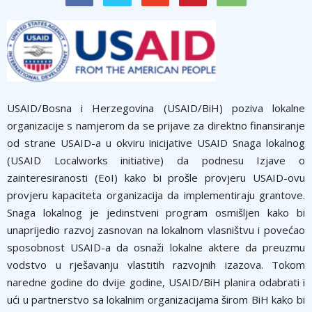
USAID/Bosna i Herzegovina (USAID/BiH) poziva lokalne
organizacije s namjerom da se prijave za direktno finansiranje
od strane USAID-a u okviru inicijative USAID Snaga lokalnog
(USAID Localworks initiative) da podnesu Izjave o
zainteresiranosti (EoI) kako bi prošle provjeru USAID-ovu
provjeru kapaciteta organizacija da implementiraju grantove.
Snaga lokalnog je jedinstveni program osmišljen kako bi
unaprijedio razvoj zasnovan na lokalnom vlasništvu i povećao
sposobnost USAID-a da osnaži lokalne aktere da preuzmu
vodstvo u rješavanju vlastitih razvojnih izazova. Tokom
naredne godine do dvije godine, USAID/BiH planira odabrati i
ući u partnerstvo sa lokalnim organizacijama širom BiH kako bi