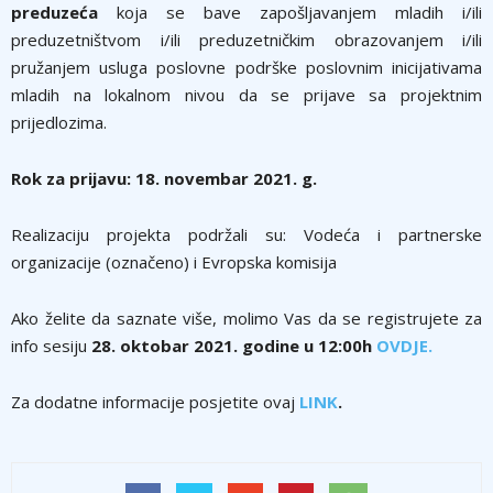
preduzeća
koja se bave zapošljavanjem mladih i/ili
preduzetništvom i/ili preduzetničkim obrazovanjem i/ili
pružanjem usluga poslovne podrške poslovnim inicijativama
mladih na lokalnom nivou da se prijave sa projektnim
prijedlozima.
Rok za prijavu: 18. novembar 2021. g.
Realizaciju projekta podržali su: Vodeća i partnerske
organizacije (označeno) i Evropska komisija
Ako želite da saznate više, molimo Vas da se registrujete za
info sesiju
28. oktobar 2021.
godine u 12:00h
OVDJE.
Za dodatne informacije posjetite ovaj
LINK
.