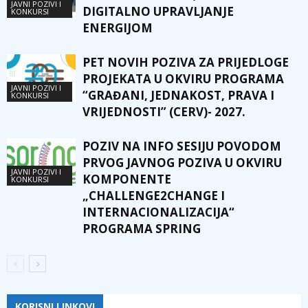
JAVNI POZIVI I
DIGITALNO UPRAVLJANJE
KONKURSI
ENERGIJOM
PET NOVIH POZIVA ZA PRIJEDLOGE
PROJEKATA U OKVIRU PROGRAMA
JAVNI POZIVI I
“GRAĐANI, JEDNAKOST, PRAVA I
KONKURSI
VRIJEDNOSTI” (CERV)- 2027.
POZIV NA INFO SESIJU POVODOM
PRVOG JAVNOG POZIVA U OKVIRU
JAVNI POZIVI I
KOMPONENTE
KONKURSI
„CHALLENGE2CHANGE I
INTERNACIONALIZACIJA“
PROGRAMA SPRING
KORISNI LINKOVI