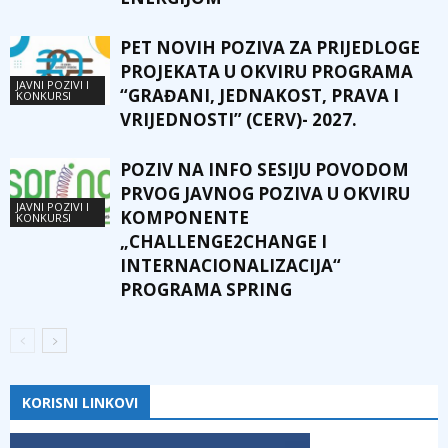
PET NOVIH POZIVA ZA PRIJEDLOGE
PROJEKATA U OKVIRU PROGRAMA
JAVNI POZIVI I
“GRAĐANI, JEDNAKOST, PRAVA I
KONKURSI
VRIJEDNOSTI” (CERV)- 2027.
POZIV NA INFO SESIJU POVODOM
PRVOG JAVNOG POZIVA U OKVIRU
JAVNI POZIVI I
KOMPONENTE
KONKURSI
„CHALLENGE2CHANGE I
INTERNACIONALIZACIJA“
PROGRAMA SPRING
KORISNI LINKOVI