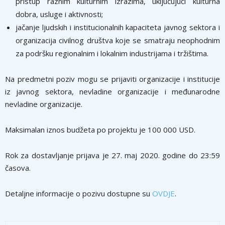
pristup raznim kulturnim izrazima, uključujući kulturna
dobra, usluge i aktivnosti;
jačanje ljudskih i institucionalnih kapaciteta javnog sektora i
organizacija civilnog društva koje se smatraju neophodnim
za podršku regionalnim i lokalnim industrijama i tržištima.
Na predmetni poziv mogu se prijaviti organizacije i institucije
iz javnog sektora, nevladine organizacije i međunarodne
nevladine organizacije.
Maksimalan iznos budžeta po projektu je 100 000 USD.
Rok za dostavljanje prijava je 27. maj 2020. godine do 23:59
časova.
Detaljne informacije o pozivu dostupne su
OVDJE
.