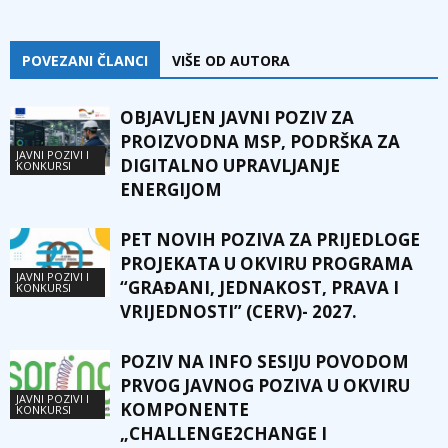
POVEZANI ČLANCI
VIŠE OD AUTORA
OBJAVLJEN JAVNI POZIV ZA
PROIZVODNA MSP, PODRŠKA ZA
JAVNI POZIVI I
DIGITALNO UPRAVLJANJE
KONKURSI
ENERGIJOM
PET NOVIH POZIVA ZA PRIJEDLOGE
PROJEKATA U OKVIRU PROGRAMA
JAVNI POZIVI I
“GRAĐANI, JEDNAKOST, PRAVA I
KONKURSI
VRIJEDNOSTI” (CERV)- 2027.
POZIV NA INFO SESIJU POVODOM
PRVOG JAVNOG POZIVA U OKVIRU
JAVNI POZIVI I
KOMPONENTE
KONKURSI
„CHALLENGE2CHANGE I