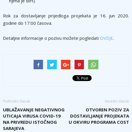
njima je BiH).
Rok za dostavljanje prijedloga projekata je 16. jun 2020.
godine do 17:00 časova.
Detaljne informacije o pozivu možete pogledati
OVDJE
.
Prethodni članak
Naredni članak
UBLAŽAVANJE NEGATIVNOG
OTVOREN POZIV ZA
UTICAJA VIRUSA COVID-19
DOSTAVLJANJE PROJEKATA
NA PRIVREDU ISTOČNOG
U OKVIRU PROGRAMA COST
SARAJEVA