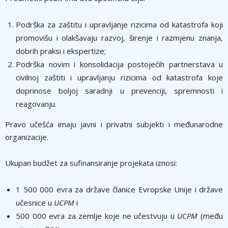
Podrška za zaštitu i upravljanje rizicima od katastrofa koji
promovišu i olakšavaju razvoj, širenje i razmjenu znanja,
dobrih praksi i ekspertize;
Podrška novim i konsolidacija postojećih partnerstava u
civilnoj zaštiti i upravljanju rizicima od katastrofa koje
doprinose boljoj saradnji u prevenciji, spremnosti i
reagovanju.
Pravo učešća imaju javni i privatni subjekti i međunarodne
organizacije.
Ukupan budžet za sufinansiranje projekata iznosi:
1 500 000 evra za države članice Evropske Unije i države
učesnice u
UCPM
i
500 000 evra za zemlje koje ne učestvuju u
UCPM
(među