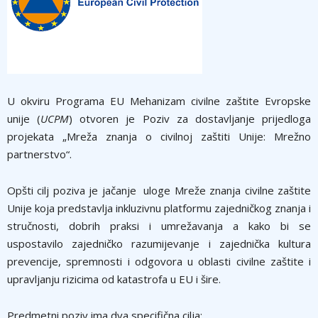
U okviru Programa EU Mehanizam civilne zaštite Evropske
unije (
UCPM
) otvoren je Poziv za dostavljanje prijedloga
projekata „Mreža znanja o civilnoj zaštiti Unije: Mrežno
partnerstvo“.
Opšti cilj poziva je jačanje uloge Mreže znanja civilne zaštite
Unije koja predstavlja inkluzivnu platformu zajedničkog znanja i
stručnosti, dobrih praksi i umrežavanja a kako bi se
uspostavilo zajedničko razumijevanje i zajednička kultura
prevencije, spremnosti i odgovora u oblasti civilne zaštite i
upravljanju rizicima od katastrofa u EU i šire.
Predmetni poziv ima dva specifična cilja: