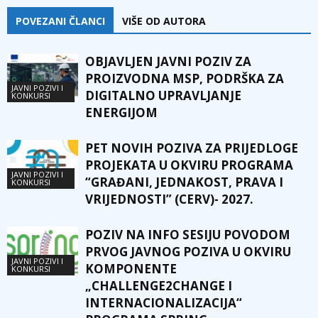
POVEZANI ČLANCI
VIŠE OD AUTORA
OBJAVLJEN JAVNI POZIV ZA
PROIZVODNA MSP, PODRŠKA ZA
JAVNI POZIVI I
DIGITALNO UPRAVLJANJE
KONKURSI
ENERGIJOM
PET NOVIH POZIVA ZA PRIJEDLOGE
PROJEKATA U OKVIRU PROGRAMA
JAVNI POZIVI I
“GRAĐANI, JEDNAKOST, PRAVA I
KONKURSI
VRIJEDNOSTI” (CERV)- 2027.
POZIV NA INFO SESIJU POVODOM
PRVOG JAVNOG POZIVA U OKVIRU
JAVNI POZIVI I
KOMPONENTE
KONKURSI
„CHALLENGE2CHANGE I
INTERNACIONALIZACIJA“