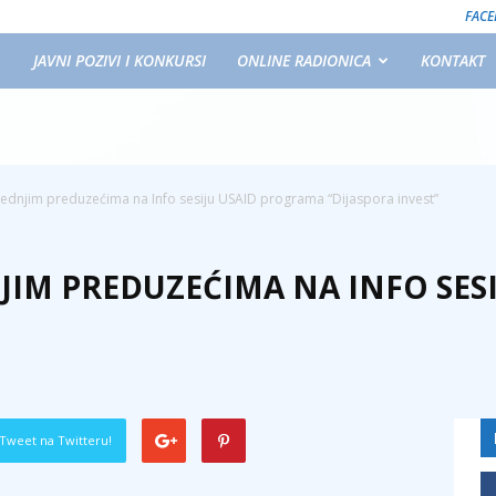
FAC
JAVNI POZIVI I KONKURSI
ONLINE RADIONICA
KONTAKT
rednjim preduzećima na Info sesiju USAID programa “Dijaspora invest”
NJIM PREDUZEĆIMA NA INFO SE
Tweet na Twitteru!