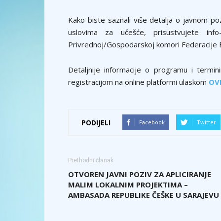
Kako biste saznali više detalja o javnom poz
uslovima za učešće, prisustvujete in
Privrednoj/Gospodarskoj komori Federacije B
Detaljnije informacije o programu i termi
registracijom na online platformi ulaskom
OV
PODIJELI
Facebook
Twitter
Prethodni članak
OTVOREN JAVNI POZIV ZA APLICIRANJE
MALIM LOKALNIM PROJEKTIMA –
AMBASADA REPUBLIKE ČEŠKE U SARAJEVU