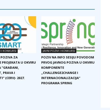
I I KONKURSI
JAVNI POZIVI I KONKURSI
 POZIVA ZA
POZIV NA INFO SESIJU POVODOM
E PROJEKATA U OKVIRU
PRVOG JAVNOG POZIVA U OKVIRU
 “GRAĐANI,
KOMPONENTE
, PRAVA I
„CHALLENGE2CHANGE I
I” (CERV)- 2027.
INTERNACIONALIZACIJA“
PROGRAMA SPRING