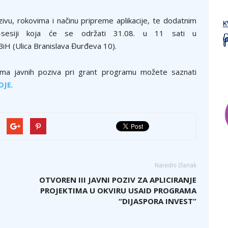
ivu, rokovima i načinu pripreme aplikacije, te dodatnim
fo-sesiji koja će se održati 31.08. u 11 sati u
iH (Ulica Branislava Đurđeva 10).
nima javnih poziva pri grant programu možete saznati
DJE
.
Naredni članak
OTVOREN III JAVNI POZIV ZA APLICIRANJE
PROJEKTIMA U OKVIRU USAID PROGRAMA
“DIJASPORA INVEST”