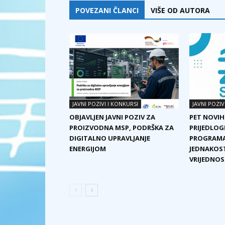
POVEZANI ČLANCI
VIŠE OD AUTORA
JAVNI POZIVI I KONKURSI
JAVNI POZIV
OBJAVLJEN JAVNI POZIV ZA
PET NOVIH
PROIZVODNA MSP, PODRŠKA ZA
PRIJEDLOG
DIGITALNO UPRAVLJANJE
PROGRAMA
ENERGIJOM
JEDNAKOST
VRIJEDNOST