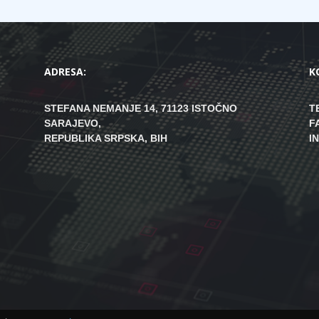
ADRESA:
K
STEFANA NEMANJE 14, 71123 ISTOČNO
T
SARAJEVO,
F
REPUBLIKA SRPSKA, BIH
I