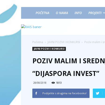
POČETNA
O NAMA
INFO
PROJEKTI
Početna
JAVNI POZIVI I KONKURSI
Poziv malim i s
JAVNI POZIVI I KONKURSI
POZIV MALIM I SRED
“DIJASPORA INVEST”
28/08/2018
1813
Podijelite s drugima na Facebooku!