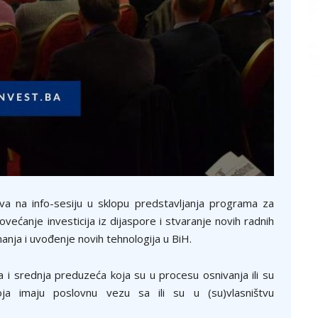
va na info-sesiju u sklopu predstavljanja programa za
većanje investicija iz dijaspore i stvaranje novih radnih
anja i uvođenje novih tehnologija u BiH.
 i srednja preduzeća koja su u procesu osnivanja ili su
ja imaju poslovnu vezu sa ili su u (su)vlasništvu