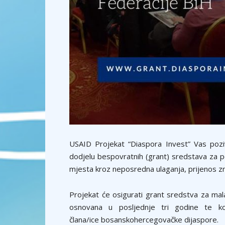
USAID Projekat “Diaspora Invest” Vas pozi
dodjelu bespovratnih (grant) sredstava za po
mjesta kroz neposredna ulaganja, prijenos zn
Projekat će osigurati grant sredstva za mala
osnovana u posljednje tri godine te ko
člana/ice
bosanskohercegovačke dijaspore.