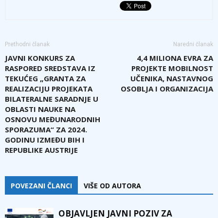
Prethodni članak
Naredni članak
JAVNI KONKURS ZA
4,4 MILIONA EVRA ZA
RASPORED SREDSTAVA IZ
PROJEKTE MOBILNOST
TEKUĆEG „GRANTA ZA
UČENIKA, NASTAVNOG
REALIZACIJU PROJEKATA
OSOBLJA I ORGANIZACIJA
BILATERALNE SARADNJE U
OBLASTI NAUKE NA
OSNOVU MEĐUNARODNIH
SPORAZUMA“ ZA 2024.
GODINU IZMEĐU BIH I
REPUBLIKE AUSTRIJE
POVEZANI ČLANCI
VIŠE OD AUTORA
OBJAVLJEN JAVNI POZIV ZA