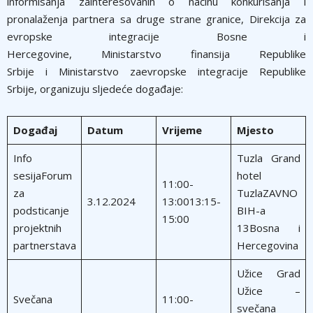
informisanja zainteresovanih o načinu konkurisanja i
pronalaženja partnera sa druge strane granice, Direkcija za
evropske integracije Bosne i
Hercegovine, Ministarstvo finansija Republike
Srbije i Ministarstvo zaevropske integracije Republike
Srbije, organizuju sljedeće događaje:
Događaj
Datum
Vrijeme
Mjesto
Info
Tuzla Grand
sesijaForum
hotel
11:00-
za
TuzlaZAVNO
3.12.2024
13:0013:15-
podsticanje
BIH-a
15:00
projektnih
13Bosna i
partnerstava
Hercegovina
Užice Grad
Užice –
Svečana
11:00-
svečana