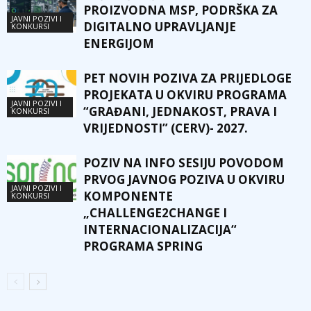
PROIZVODNA MSP, PODRŠKA ZA
JAVNI POZIVI I
DIGITALNO UPRAVLJANJE
KONKURSI
ENERGIJOM
PET NOVIH POZIVA ZA PRIJEDLOGE
PROJEKATA U OKVIRU PROGRAMA
JAVNI POZIVI I
“GRAĐANI, JEDNAKOST, PRAVA I
KONKURSI
VRIJEDNOSTI” (CERV)- 2027.
POZIV NA INFO SESIJU POVODOM
PRVOG JAVNOG POZIVA U OKVIRU
JAVNI POZIVI I
KOMPONENTE
KONKURSI
„CHALLENGE2CHANGE I
INTERNACIONALIZACIJA“
PROGRAMA SPRING