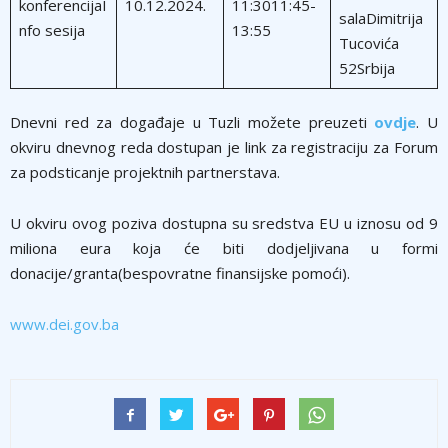
konferencijaI
10.12.2024.
11:3011:45-
salaDimitrija
nfo sesija
13:55
Tucovića
52Srbija
Dnevni red za događaje u Tuzli možete preuzeti
ovdje
. U
okviru dnevnog reda dostupan je link za registraciju za Forum
za podsticanje projektnih partnerstava.
U okviru ovog poziva dostupna su sredstva EU u iznosu od 9
miliona eura koja će biti dodjeljivana u formi
donacije/granta(bespovratne finansijske pomoći).
www.dei.gov.ba