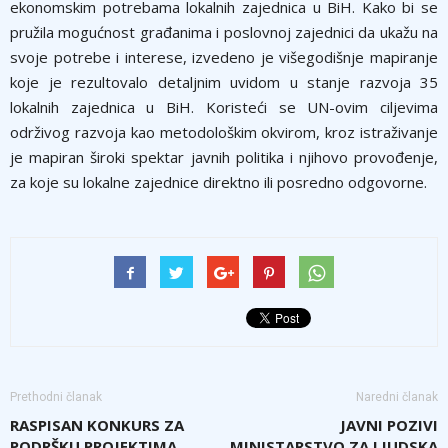
ekonomskim potrebama lokalnih zajednica u BiH. Kako bi se
pružila mogućnost građanima i poslovnoj zajednici da ukažu na
svoje potrebe i interese, izvedeno je višegodišnje mapiranje
koje je rezultovalo detaljnim uvidom u stanje razvoja 35
lokalnih zajednica u BiH. Koristeći se UN-ovim ciljevima
održivog razvoja kao metodološkim okvirom, kroz istraživanje
je mapiran široki spektar javnih politika i njihovo provođenje,
za koje su lokalne zajednice direktno ili posredno odgovorne.
Prethodni članak
Naredni članak
RASPISAN KONKURS ZA
JAVNI POZIVI
PODRŠKU PROJEKTIMA
MINISTARSTVO ZA LJUDSKA