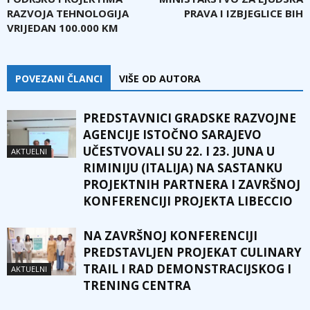
RAZVOJA TEHNOLOGIJA
PRAVA I IZBJEGLICE BIH
VRIJEDAN 100.000 KM
POVEZANI ČLANCI
VIŠE OD AUTORA
PREDSTAVNICI GRADSKE RAZVOJNE
AGENCIJE ISTOČNO SARAJEVO
UČESTVOVALI SU 22. I 23. JUNA U
AKTUELNI
RIMINIJU (ITALIJA) NA SASTANKU
PROJEKTNIH PARTNERA I ZAVRŠNOJ
KONFERENCIJI PROJEKTA LIBECCIO
NA ZAVRŠNOJ KONFERENCIJI
PREDSTAVLJEN PROJEKAT CULINARY
TRAIL I RAD DEMONSTRACIJSKOG I
AKTUELNI
TRENING CENTRA