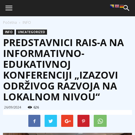
Početna
INFO
INFO
UNCATEGORIZED
PREDSTAVNICI RAIS-A NA
INFORMATIVNO-
EDUKATIVNOJ
KONFERENCIJI „IZAZOVI
ODRŽIVOG RAZVOJA NA
LOKALNOM NIVOU“
26/09/2024
626