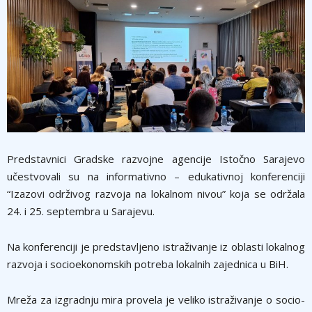
Predstavnici Gradske razvojne agencije Istočno Sarajevo
učestvovali su na informativno – edukativnoj konferenciji
“Izazovi održivog razvoja na lokalnom nivou” koja se održala
24. i 25. septembra u Sarajevu.
Na konferenciji je predstavljeno istraživanje iz oblasti lokalnog
razvoja i socioekonomskih potreba lokalnih zajednica u BiH.
Mreža za izgradnju mira provela je veliko istraživanje o socio-