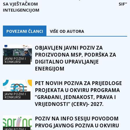
SA VJEŠTAČKOM
SIF“
INTELIGENCIJOM
POVEZANI ČLANCI
VIŠE OD AUTORA
OBJAVLJEN JAVNI POZIV ZA
PROIZVODNA MSP, PODRŠKA ZA
JAVNI POZIVI I
DIGITALNO UPRAVLJANJE
KONKURSI
ENERGIJOM
PET NOVIH POZIVA ZA PRIJEDLOGE
PROJEKATA U OKVIRU PROGRAMA
JAVNI POZIVI I
“GRAĐANI, JEDNAKOST, PRAVA I
KONKURSI
VRIJEDNOSTI” (CERV)- 2027.
POZIV NA INFO SESIJU POVODOM
PRVOG JAVNOG POZIVA U OKVIRU
JAVNI POZIVI I