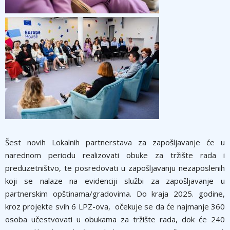
Šest novih Lokalnih partnerstava za zapošljavanje će u
narednom periodu realizovati obuke za tržište rada i
preduzetništvo, te posredovati u zapošljavanju nezaposlenih
koji se nalaze na evidenciji službi za zapošljavanje u
partnerskim opštinama/gradovima. Do kraja 2025. godine,
kroz projekte svih 6 LPZ-ova, očekuje se da će najmanje 360
osoba učestvovati u obukama za tržište rada, dok će 240