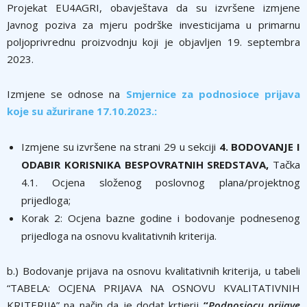
Projekat EU4AGRI, obavještava da su izvršene izmjene
Javnog poziva za mjeru podrške investicijama u primarnu
poljoprivrednu proizvodnju koji je objavljen 19. septembra
2023.
Izmjene se odnose na
Smjernice za podnosioce prijava
koje su ažurirane 17.10.2023.:
Izmjene su izvršene na strani 29 u sekciji
4. BODOVANJE I
ODABIR KORISNIKA BESPOVRATNIH SREDSTAVA,
Tačka
4.1. Ocjena složenog poslovnog plana/projektnog
prijedloga;
Korak 2: Ocjena bazne godine i bodovanje podnesenog
prijedloga na osnovu kvalitativnih kriterija.
b.) Bodovanje prijava na osnovu kvalitativnih kriterija, u tabeli
“TABELA: OCJENA PRIJAVA NA OSNOVU KVALITATIVNIH
KRITERIJA” na način da je dodat krtierij
“
Podnosiocu prijave