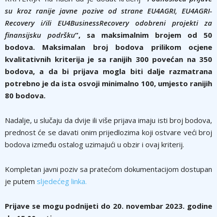
su kroz ranije javne pozive od strane EU4AGRI, EU4AGRI-
Recovery i/ili EU4BusinessRecovery odobreni projekti za
finansijsku podršku
”, sa maksimalnim brojem od 50
bodova. Maksimalan broj bodova prilikom ocjene
kvalitativnih kriterija je sa ranijih 300 povećan na 350
bodova, a da bi prijava mogla biti dalje razmatrana
potrebno je da ista osvoji minimalno 100, umjesto ranijih
80 bodova.
Nadalje, u slučaju da dvije ili više prijava imaju isti broj bodova,
prednost će se davati onim prijedlozima koji ostvare veći broj
bodova između ostalog uzimajući u obzir i ovaj kriterij.
Kompletan javni poziv sa pratećom dokumentacijom dostupan
je putem
sljedećeg linka.
Prijave se mogu podnijeti do
20
. novembar 2023. godine