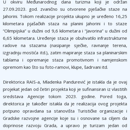
U okviru Međunarodnog dana turizma koji je održan
27.09.2023. god. zvanično su otvorene pješačke staze na
Jahorini. Tokom realizacije projekta ukupno je uređeno 16,25
kilometara pjašačkih staza na planini Jahorini i to staze
“Olimpijska” u dužini od 9,6 kilometara i “Javorina” u dužini od
6,65 kilometara. Uređenje staza je obuhvatilo infrastrukturne
radove na stazama (nasipanje sječke, ravnanje terena,
izgradnju mostića itd.), zatim mapiranje staza sa planinarskim
tablama i opremanje staza promotivnom i namjenskom
opremom kao što su foto-ramovi, klupe, šadrvani itd.
Direktorica RAIS-a, Mladenka Pandurević je istakla da je ovaj
projekat jedan od četiri projekta koji je sufinansiran iz vlastitih
sredstava Agencije tokom 2023. godine. Pored toga,
direktorica je također istakla da je realizacija ovog projekta
potpuno opravdana sa stanovišta Turističke organizacije i
Gradske razvojne agencije koje su i osnovane sa ciljem da
doprinose razvoju Grada, a upravo je turizam jedan od