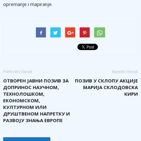
opremanje i mapiranje.
Prethodni članak
Naredni članak
ОТВОРЕН JАВНИ ПОЗИВ ЗА
ПОЗИВ У СКЛОПУ АКЦИЈЕ
ДОПРИНОС НАУЧНОМ,
МАРИЈА СКЛОДОВСКА
ТЕХНОЛОШКОМ,
КИРИ
ЕКОНОМСКОМ,
КУЛТУРНОМ ИЛИ
ДРУШТВЕНОМ НАПРЕТКУ И
РАЗВОЈУ ЗНАЊА ЕВРОПЕ