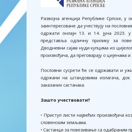
Развојна агенција Републике Српске, у 
заинтересоване да учествују на пословн
одржати онлајн 13. и 14. јуна 2023. у
представља одличну прилику за пов
Дводневни сајам нуди купцима из цијелог
произвођача, да преговарају о цијенама и
Пословни сусрети ће се одржавати и ужи
одржани на штандовима излагача, док 
заказаних састанака.
Зашто учествовати?
• Приступ листи највећих произвођача к
словенским земљама.
• Састанци за повезивање са одабраним п