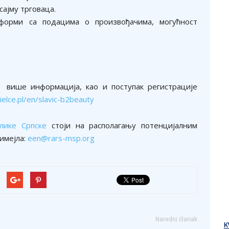
ајму трговаца.
тформи са подацима о произвођачима, могућност
 а више информација, као и поступак регистрације
elce.pl/en/slavic-b2beauty
блике Српске
стоји на располагању потенцијалним
имејла:
een@rars-msp.org
Naredni članak