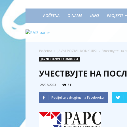
POČETNA
O NAMA
INFO
PROJEKTI
Početna
JAVNI POZIVI I KONKURSI
Учествујте на
JAVNI POZIVI I KONKURSI
УЧЕСТВУЈТЕ НА ПОС
25/05/2023
811
Podijelite s drugima na Facebooku!