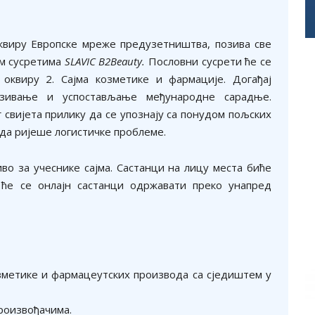
оквиру Европске мреже предузетништва, позива све
им сусретима
SLAVIC B2Beauty.
Пословни сусрети ће се
 оквиру 2. Сајма козметике и фармације. Догађај
езивање и успостављање међународне сарадње.
 свијета прилику да се упознају са понудом пољских
 да ријеше логистичке проблеме.
во за учеснике сајма. Састанци на лицу места биће
ће се онлајн састанци одржавати преко унапред
озметике и фармацеутских производа са сједиштем у
роизвођачима.