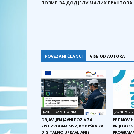
ПОЗИВ ЗА ДОДЈЕЛУ МАЛИХ ГРАНТОВА
POVEZANI ČLANCI
VIŠE OD AUTORA
JAVNI POZIVI I KONKURSI
JAVNI POZIV
OBJAVLJEN JAVNI POZIV ZA
PET NOVIH
PROIZVODNA MSP, PODRŠKA ZA
PRIJEDLOG
DIGITALNO UPRAVLJANJE
PROGRAMA