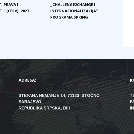
, PRAVA I
„CHALLENGE2CHANGE I
I” (CERV)- 2027.
INTERNACIONALIZACIJA“
PROGRAMA SPRING
ADRESA:
K
STEFANA NEMANJE 14, 71123 ISTOČNO
T
SARAJEVO,
F
REPUBLIKA SRPSKA, BIH
I