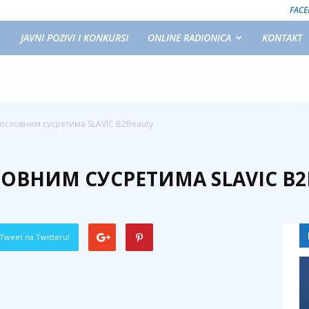
FAC
JAVNI POZIVI I KONKURSI
ONLINE RADIONICA
KONTAKT
 пословним сусретима SLAVIC B2Beauty
ЛОВНИМ СУСРЕТИМА SLAVIC B
Tweet na Twitteru!