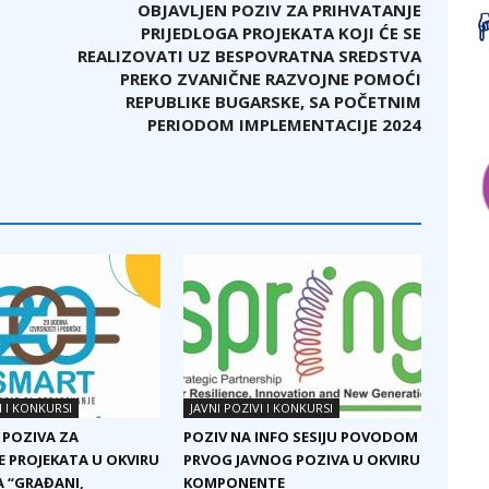
OBJAVLJEN POZIV ZA PRIHVATANJE
PRIJEDLOGA PROJEKATA KOJI ĆE SE
REALIZOVATI UZ BESPOVRATNA SREDSTVA
PREKO ZVANIČNE RAZVOJNE POMOĆI
REPUBLIKE BUGARSKE, SA POČETNIM
PERIODOM IMPLEMENTACIJE 2024
I I KONKURSI
JAVNI POZIVI I KONKURSI
 POZIVA ZA
POZIV NA INFO SESIJU POVODOM
E PROJEKATA U OKVIRU
PRVOG JAVNOG POZIVA U OKVIRU
 “GRAĐANI,
KOMPONENTE