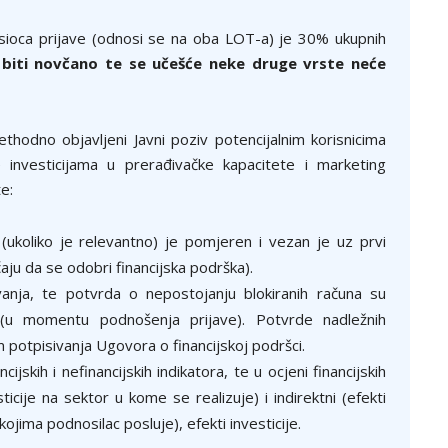
sioca prijave (odnosi se na oba LOT-a) je 30% ukupnih
 biti novčano te se učešće neke druge vrste neće
thodno objavljeni Javni poziv potencijalnim korisnicima
investicijama u prerađivačke kapacitete i marketing
e:
(ukoliko je relevantno) je pomjeren i vezan je uz prvi
aju da se odobri financijska podrška).
nja, te potvrda o nepostojanju blokiranih računa su
u momentu podnošenja prijave). Potvrde nadležnih
om potpisivanja Ugovora o financijskoj podršci.
jskih i nefinancijskih indikatora, te u ocjeni financijskih
sticije na sektor u kome se realizuje) i indirektni (efekti
kojima podnosilac posluje), efekti investicije.