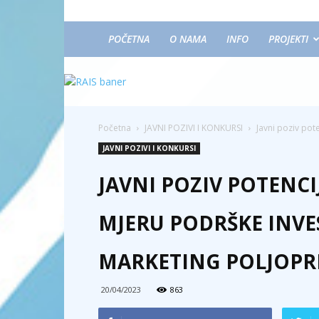
POČETNA
O NAMA
INFO
PROJEKTI
Početna
JAVNI POZIVI I KONKURSI
Javni poziv pot
JAVNI POZIVI I KONKURSI
JAVNI POZIV POTENC
MJERU PODRŠKE INVES
MARKETING POLJOPR
20/04/2023
863