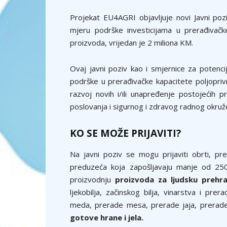
Projekat EU4AGRI objavljuje novi Javni poz
mjeru podrške investicijama u prerađivačk
proizvoda, vrijedan je 2 miliona KM.
Ovaj javni poziv kao i smjernice za potenci
podrške u prerađivačke kapacitete poljopriv
razvoj novih i/ili unapređenje postojećih pr
poslovanja i sigurnog i zdravog radnog okruž
KO SE MOŽE PRIJAVITI?
Na javni poziv se mogu prijaviti obrti, pr
preduzeća koja zapošljavaju manje od 250 
proizvodnju
proizvoda za ljudsku prehr
ljekobilja, začinskog bilja, vinarstva i pr
meda, prerade mesa, prerade jaja, prerade 
gotove hrane i jela.