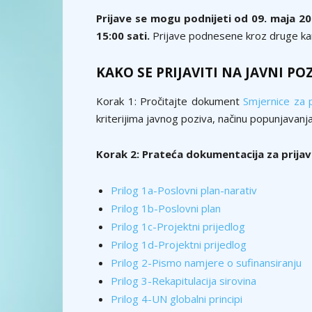
Prijave se mogu podnijeti od
09. maja 20
15:00 sati
.
Prijave podnesene kroz druge kana
KAKO SE PRIJAVITI NA JAVNI POZ
Korak 1: Pročitajte dokument
Smjernice za 
kriterijima javnog poziva, načinu popunjavanja
Korak 2: Prateća dokumentacija za prijavu
Prilog 1a-Poslovni plan-narativ
Prilog 1b-Poslovni plan
Prilog 1c-Projektni prijedlog
Prilog 1d-Projektni prijedlog
Prilog 2-Pismo namjere o sufinansiranju
Prilog 3-Rekapitulacija sirovina
Prilog 4-UN globalni principi