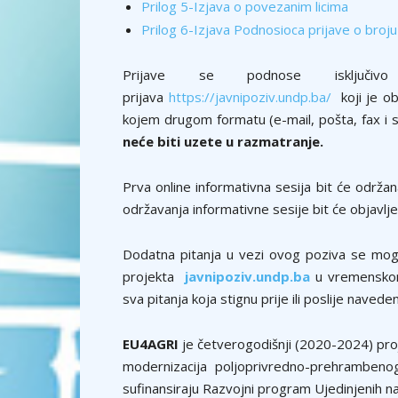
Prilog 5-Izjava o povezanim licima
Prilog 6-Izjava Podnosioca prijave o broju 
Prijave se podnose isključiv
prijava
https://javnipoziv.undp.ba/
koji je ob
kojem drugom formatu (e-mail, pošta, fax i s
neće biti uzete u razmatranje.
Prva online informativna sesija bit će održ
održavanja informativne sesije bit će objavlj
Dodatna pitanja u vezi ovog poziva se mogu
projekta
javnipoziv.undp.ba
u vremensko
sva pitanja koja stignu prije ili poslije nave
EU4AGRI
je četverogodišnji (2020-2024) proje
modernizacija poljoprivredno-prehrambeno
sufinansiraju Razvojni program Ujedinjenih na