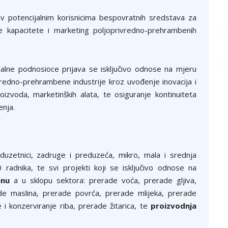
iv potencijalnim korisnicima bespovratnih sredstava za
e kapacitete i marketing poljoprivredno-prehrambenih
jalne podnosioce prijava se isključivo odnose na mjeru
redno-prehrambene industrije kroz uvođenje inovacija i
oizvoda, marketinških alata, te osiguranje kontinuiteta
enja.
eduzetnici, zadruge i preduzeća, mikro, mala i srednja
radnika, te svi projekti koji se isključivo odnose na
anu
a u sklopu sektora: prerade voća, prerade gljiva,
erade maslina, prerade povrća, prerade mlijeka, prerade
i konzerviranje riba, prerade žitarica, te
proizvodnja