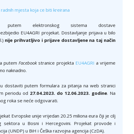
radnih mjesta koja ce biti kreirana
o putem elektronskog sistema dostave
ezbijedio EU4AGRI projekat. Dostavljanje prijava u bilo
l.)
nije prihvatljivo i prijave dostavljene na taj način
ana putem
Facebook
stranice projekta
EU4AGRI
a vrijeme
eno naknadno.
 dostaviti putem formulara za pitanja na web stranici
m periodu od
27.04.2023. do 12.06.2023. godine
. Na
denog roka se neće odgovarati.
kat Evropske unije vrijedan 20.25 miliona eura čiji je cilj
g sektora u Bosni i Hercegovini. Projekat provode i
cija (UNDP) u BiH i Češka razvojna agencija (CzDA).