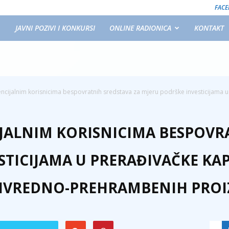
FAC
JAVNI POZIVI I KONKURSI
ONLINE RADIONICA
KONTAKT
encijalnim korisnicima bespovratnih sredstava za mjeru podrške investicijama u 
IJALNIM KORISNICIMA BESPOVR
TICIJAMA U PRERAĐIVAČKE KAP
IVREDNO-PREHRAMBENIH PRO