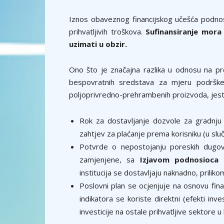
Iznos obaveznog financijskog učešća podno
prihvatljivih troškova.
Sufinansiranje mora
uzimati u obzir.
Ono što je značajna razlika u odnosu na pre
bespovratnih sredstava za mjeru podrške 
poljoprivredno-prehrambenih proizvoda, jest
Rok za dostavljanje dozvole za gradnju 
zahtjev za plaćanje prema korisniku (u sluč
Potvrde o nepostojanju poreskih dugova
zamjenjene, sa
Izjavom podnosioca
(
institucija se dostavljaju naknadno, prilik
Poslovni plan se ocjenjuje na osnovu financi
indikatora se koriste direktni (efekti inve
investicije na ostale prihvatljive sektore u 