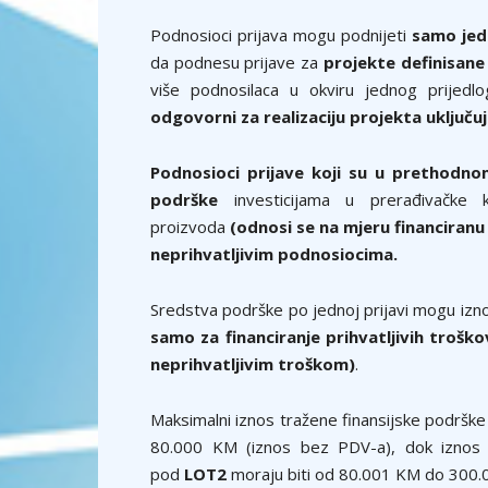
Podnosioci prijava mogu podnijeti
samo jed
da podnesu prijave za
projekte definisane
više podnosilaca u okviru jednog prijedl
odgovorni za realizaciju projekta uključuj
Podnosioci prijave koji su u prethodnom
podrške
investicijama u prerađivačke 
proizvoda
(odnosi se na mjeru financiran
neprihvatljivim podnosiocima.
Sredstva podrške po jednoj prijavi mogu izno
samo za financiranje prihvatljivih trošk
neprihvatljivim troškom)
.
Maksimalni iznos tražene finansijske podrške
80.000 KM (iznos bez PDV-a), dok iznos t
pod
LOT2
moraju biti od 80.001 KM do 300.