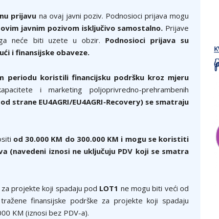
nu prijavu
na ovaj javni poziv. Podnosioci prijava mogu
 ovim javnim pozivom isključivo samostalno.
Prijave
oga neće biti uzete u obzir.
Podnosioci prijava su
ući i finansijske obaveze.
 periodu koristili financijsku podršku kroz mjeru
kapacitete i marketing poljoprivredno-prehrambenih
u od strane EU4AGRI/EU4AGRI-Recovery) se smatraju
siti
od
30.000 KM do 300.000 KM i mogu se koristiti
ova (navedeni iznosi ne uključuju PDV koji se smatra
 za projekte koji spadaju pod
LOT1
ne mogu biti veći od
ražene finansijske podrške za projekte koji spadaju
000 KM (iznosi bez PDV-a).