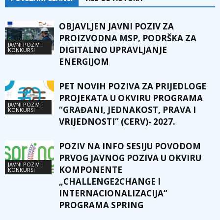
OBJAVLJEN JAVNI POZIV ZA
PROIZVODNA MSP, PODRŠKA ZA
JAVNI POZIVI I
DIGITALNO UPRAVLJANJE
KONKURSI
ENERGIJOM
PET NOVIH POZIVA ZA PRIJEDLOGE
PROJEKATA U OKVIRU PROGRAMA
JAVNI POZIVI I
“GRAĐANI, JEDNAKOST, PRAVA I
KONKURSI
VRIJEDNOSTI” (CERV)- 2027.
POZIV NA INFO SESIJU POVODOM
PRVOG JAVNOG POZIVA U OKVIRU
JAVNI POZIVI I
KOMPONENTE
KONKURSI
„CHALLENGE2CHANGE I
INTERNACIONALIZACIJA“
PROGRAMA SPRING