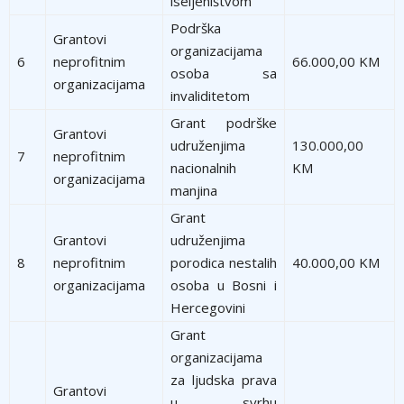
iseljeništvom
Podrška
Grantovi
organizacijama
6
neprofitnim
66.000,00 KM
osoba sa
organizacijama
invaliditetom
Grant podrške
Grantovi
udruženjima
130.000,00
7
neprofitnim
nacionalnih
KM
organizacijama
manjina
Grant
Grantovi
udruženjima
8
neprofitnim
porodica nestalih
40.000,00 KM
organizacijama
osoba u Bosni i
Hercegovini
Grant
organizacijama
za ljudska prava
Grantovi
u svrhu