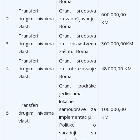
Roma
Transferi
Grant sredstva
600.000,00
2
drugim nivoima
za zapošljavanje
KM
vlasti
Roma
Transferi
Grant sredstva
3
drugim nivoima
za zdravstvenu
302.000,00KM
vlasti
zaštitu Roma
Transferi
Grant sredstva
4
drugim nivoima
za obrazovanje
48.000,00 KM
vlasti
Roma
Grant podrške
jedinicama
lokalne
Transferi
samouprave za
100.000,00
5
drugim nivoima
implementaciju
KM
vlasti
Politike o
saradnji sa