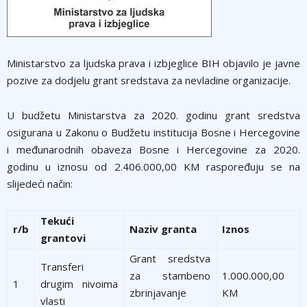
Ministarstvo za ljudska prava i izbjeglice BIH objavilo je javne
pozive za dodjelu grant sredstava za nevladine organizacije.
U budžetu Ministarstva za 2020. godinu grant sredstva
osigurana u Zakonu o Budžetu institucija Bosne i Hercegovine
i međunarodnih obaveza Bosne i Hercegovine za 2020.
godinu u iznosu od 2.406.000,00 KM raspoređuju se na
slijedeći način:
Tekući
r/b
Naziv granta
Iznos
grantovi
Grant sredstva
Transferi
za stambeno
1.000.000,00
1
drugim nivoima
zbrinjavanje
KM
vlasti