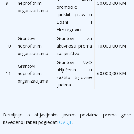
9
neprofitnim
50.000,00 KM
promocije
organizacijama
ljudskih prava u
Bosni i
Hercegovini
Grantovi
Grantovi za
10
neprofitnim
aktivnosti prema
10.000,00 KM
organizacijama
iseljeništvu
Grantovi NVO
Grantovi
uključenih u
11
neprofitnim
60.000,00 KM
zaštitu trgovine
organizacijama
ljudima
Detaljnije o objavljenim javnim pozivima prema gore
navedenoj tabeli pogledati
OVDJE
.