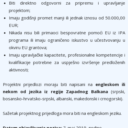
Biti direktno odgovorni za pripremu i upravljanje
projektom;
Imaju godišnji promet manji ili jednak iznosu od 50.000,00
EUR;
Nikada nisu bili primaoci bespovratne pomoći EU iz IPA
programa ili imaju ograničeno iskustvo u učestvovanju u
okviru EU grantova;
Imaju upravljačke kapacitete, profesionalne kompetencije i
kvalifikacije potrebne za uspješno izvršenje predloženih
aktivnosti;
Projektni prijedlozi moraju biti napisani na
engleskom ili
nekom od jezika iz regije Zapadnog Balkana
(srpski,
bosansko-hrvatsko-srpski, albanski, makedonski i crnogorski).
Sažetak projektnog prijedloga mora biti na engleskom jeziku.
Datum objavljivanja poziva:
7. maj 2019. godine