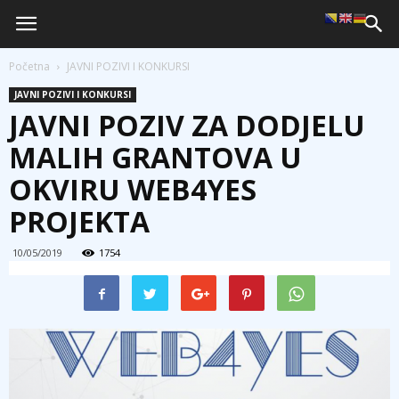
Početna
JAVNI POZIVI I KONKURSI
JAVNI POZIVI I KONKURSI
JAVNI POZIV ZA DODJELU
MALIH GRANTOVA U
OKVIRU WEB4YES
PROJEKTA
10/05/2019
1754