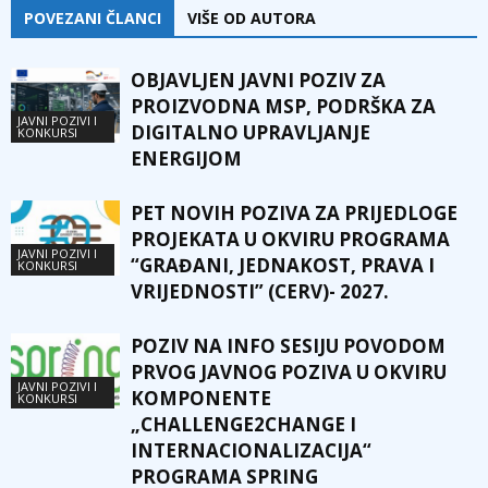
POVEZANI ČLANCI
VIŠE OD AUTORA
OBJAVLJEN JAVNI POZIV ZA
PROIZVODNA MSP, PODRŠKA ZA
JAVNI POZIVI I
DIGITALNO UPRAVLJANJE
KONKURSI
ENERGIJOM
PET NOVIH POZIVA ZA PRIJEDLOGE
PROJEKATA U OKVIRU PROGRAMA
JAVNI POZIVI I
“GRAĐANI, JEDNAKOST, PRAVA I
KONKURSI
VRIJEDNOSTI” (CERV)- 2027.
POZIV NA INFO SESIJU POVODOM
PRVOG JAVNOG POZIVA U OKVIRU
JAVNI POZIVI I
KOMPONENTE
KONKURSI
„CHALLENGE2CHANGE I
INTERNACIONALIZACIJA“
PROGRAMA SPRING