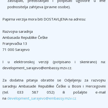
zastupati, predstavljati i potpisati ugovore u ime
podnositelja zahtjeva (pravne osobe).
Papirna verzija mora biti DOSTAVLJENA na adresu:
Razvojna saradnja
Ambasada Republike Češke
Franjevačka 13
71 000 Sarajevo
I u elektronskoj verziji (potpisano i skenirano) na:
development_sarajevo@embassy.mzv.cz.
Za dodatna pitanja obratite se Odjeljenju za razvojnu
saradnju Ambasade Republike Češke u Bosni i Hercegovini
(tel. 033 587 052) ili pošaljite e-mail
na
development_sarajevo@embassy.mzv.cz