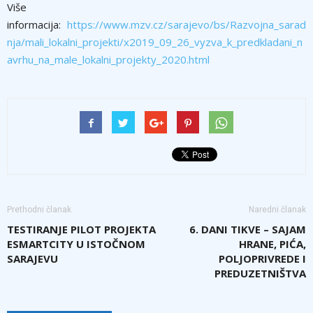
Više
informacija:
https://www.mzv.cz/sarajevo/bs/Razvojna_sarad
nja/mali_lokalni_projekti/x2019_09_26_vyzva_k_predkladani_n
avrhu_na_male_lokalni_projekty_2020.html
Prethodni članak
Naredni članak
TESTIRANJE PILOT PROJEKTA
6. DANI TIKVE – SAJAM
ESMARTCITY U ISTOČNOM
HRANE, PIĆA,
SARAJEVU
POLJOPRIVREDE I
PREDUZETNIŠTVA