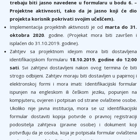
trebaju biti jasno navedene u formularu u bodu 6. –
Projektne aktivnosti, tako da je jasno koji će dio
projekta korisnik pokrivati svojim učešćem).
Implementacija projektnih aktivnosti je od
marta do 31.
oktobra 2020
. godine. (Projekat mora biti završen i
isplaćen do 31.10.2019. godine).
Zahtjev sa projektnom idejom mora biti dostavljena
identifikacijskom formularu
18.10.2019. godine do 12:00
sati
. Svi zahtjevi dostavljeni nakon ovog termina će biti
strogo odbijeni. Zahtjev moraju biti dostavljen u papirnoj i
elektronskoj formi i mora imati: Identifikacijiski formular
ispunjen na engleskom ili češkom jeziku, popunjen na
kompjuteru, ovjeren i potpisan od strane ovlaštene osobe.
Ukoliko nije javna institucija, mora se uz identifikacijski
formular dostaviti kopija potvrde o pravnoj registraciji
podositelja zahtjeva (pravne osobe) i dokument koji
potvrđuju da je osoba, koja je potpisala formular ovlaštena