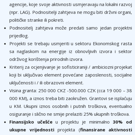
agencije, koje svoje aktivnosti usmjeravaju na lokalni razvoj
(npr. LAG). Podnositelji zahtjeva ne mogu biti držvni organi,
političke stranke ili pokreti.
Podnositelj zahtjeva može predati samo jedan projektni
prijedlog.
Projekti se trebaju usmjeriti u sektoru Ekonomskog rasta
sa naglaskom na energije iz obnovljivih izvora i sektor
održivog korištenja prirodnih izvora.
Kriterij za ocjenjivanje je sofisticiraniji / ambiciozni projekat
koji bi uključivao element povećane zaposlenosti, socijalne
uključenosti i / ili obrazovni element.
Visina granta: 250 000 CKZ -500.000 CZK (cca 19 000 – 38
000 KM), a iznos treba biti zaokružen. Grantovi se isplaćuju
u KM. Ukupni iznos osobnih i putnih troškova, eventualno
osiguranje i slično ne smije prelaziti 25% ukupnih troškova.
Finansijsko učešće
u projektu je minimalno
30% od
ukupne vrijednosti
projekta (
finansirane aktivnosti