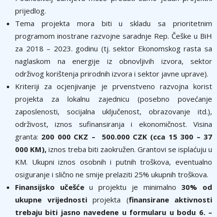
prijedlog.
Tema projekta mora biti u skladu sa prioritetnim
programom inostrane razvojne saradnje Rep. Češke u BiH
za 2018 – 2023. godinu (tj. sektor Ekonomskog rasta sa
naglaskom na energije iz obnovljivih izvora, sektor
održivog korištenja prirodnih izvora i sektor javne uprave).
Kriteriji za ocjenjivanje je prvenstveno razvojna korist
projekta za lokalnu zajednicu (posebno povećanje
zaposlenosti, socijalna uključenost, obrazovanje itd.),
održivost, iznos sufinansiranja i ekonomičnost. Visina
granta:
200 000 CKZ – 500.000 CZK (cca 15 300 – 37
000 KM),
iznos treba biti zaokružen. Grantovi se isplaćuju u
KM. Ukupni iznos osobnih i putnih troškova, eventualno
osiguranje i slično ne smije prelaziti 25% ukupnih troškova.
Finansijsko učešće
u projektu je minimalno
30% od
ukupne vrijednosti
projekta (
finansirane aktivnosti
trebaju biti jasno navedene u formularu u bodu 6. –