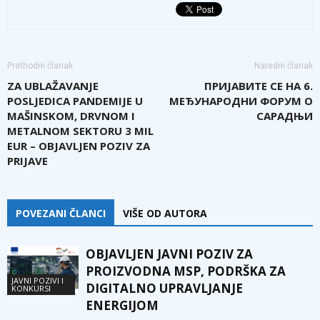
Prethodni članak
Naredni članak
ZA UBLAŽAVANJE
ПРИЈАВИТЕ СЕ НА 6.
POSLJEDICA PANDEMIJE U
МЕЂУНАРОДНИ ФОРУМ О
MAŠINSKOM, DRVNOM I
САРАДЊИ
METALNOM SEKTORU 3 MIL
EUR – OBJAVLJEN POZIV ZA
PRIJAVE
POVEZANI ČLANCI
VIŠE OD AUTORA
OBJAVLJEN JAVNI POZIV ZA
PROIZVODNA MSP, PODRŠKA ZA
JAVNI POZIVI I
DIGITALNO UPRAVLJANJE
KONKURSI
ENERGIJOM