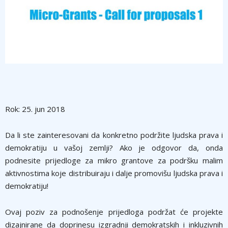
Rok: 25. jun 2018
Da li ste zainteresovani da konkretno podržite ljudska prava i
demokratiju u vašoj zemlji? Ako je odgovor da, onda
podnesite prijedloge za mikro grantove za podršku malim
aktivnostima koje distribuiraju i dalje promovišu ljudska prava i
demokratiju!
Ovaj poziv za podnošenje prijedloga podržat će projekte
dizajnirane da doprinesu izgradnji demokratskih i inkluzivnih