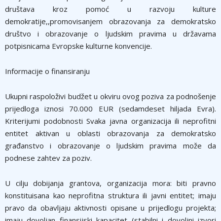
društava kroz pomoć u razvoju kulture
demokratije,,promovisanjem obrazovanja za demokratsko
društvo i obrazovanje o ljudskim pravima u državama
potpisnicama Evropske kulturne konvencije.
Informacije o finansiranju
Ukupni raspoloživi budžet u okviru ovog poziva za podnošenje
prijedloga iznosi 70.000 EUR (sedamdeset hiljada Evra).
Kriterijumi podobnosti Svaka javna organizacija ili neprofitni
entitet aktivan u oblasti obrazovanja za demokratsko
građanstvo i obrazovanje o ljudskim pravima može da
podnese zahtev za poziv.
U cilju dobijanja grantova, organizacija mora: biti pravno
konstituisana kao neprofitna struktura ili javni entitet; imaju
pravo da obavljaju aktivnosti opisane u prijedlogu projekta;
imaju dovoljan finansijski kapacitet (stabilni i dovoljni izvori