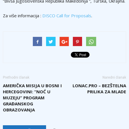
“Bivša Jugoslovenska Republika Makedonija “, Turska, Ukrajina.
Za više informacija :
DISCO Call for Proposals
.
Prethodni članak
Naredni članak
AMERIČKA MISIJA U BOSNI I
LONAC.PRO – BEZŠTELNA
HERCEGOVINI: “NOĆ U
PRILIKA ZA MLADE
MUZEJU” PROGRAM
GRAĐANSKOG
OBRAZOVANJA