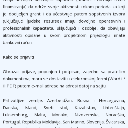
finansiranja) da održe svoje aktivnosti tokom perioda za koji
je dodijeljen grant i da učestvuje putem sopstvenih izvora
(uključujući ljudske resurse); imaju dovoljno operativnih i
profesionalnih kapaciteta, uključujući i osoblje, da obavljaju
aktivnosti opisane u svom projektnom prijedlogu; imate
bankovni račun.
Kako se prijaviti
Obrazac prijave, popunjen i potpisan, zajedno sa pratećim
dokumentima, mora se dostaviti u elektronskoj formi (Word i /
ili PDF) putem e-mail adrese na adresi datoj na sajtu.
Prihvatljive zemlje: Azerbejdžan, Bosna i Hercegovina,
Danska, Island, Sveti stol, Kazahstan, Lihtenštajn,
Luksemburg, Malta, Monako, Nizozemska, Norveška,
Portugal, Republika Moldavija, San Marino, Slovenija, Švicarska,