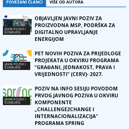
POVEZANI ČLANCI
VIŠE OD AUTORA
OBJAVLJEN JAVNI POZIV ZA
PROIZVODNA MSP, PODRŠKA ZA
JAVNI POZIVI I
DIGITALNO UPRAVLJANJE
KONKURSI
ENERGIJOM
PET NOVIH POZIVA ZA PRIJEDLOGE
PROJEKATA U OKVIRU PROGRAMA
JAVNI POZIVI I
“GRAĐANI, JEDNAKOST, PRAVA I
KONKURSI
VRIJEDNOSTI” (CERV)- 2027.
POZIV NA INFO SESIJU POVODOM
PRVOG JAVNOG POZIVA U OKVIRU
JAVNI POZIVI I
KOMPONENTE
KONKURSI
„CHALLENGE2CHANGE I
INTERNACIONALIZACIJA“
PROGRAMA SPRING