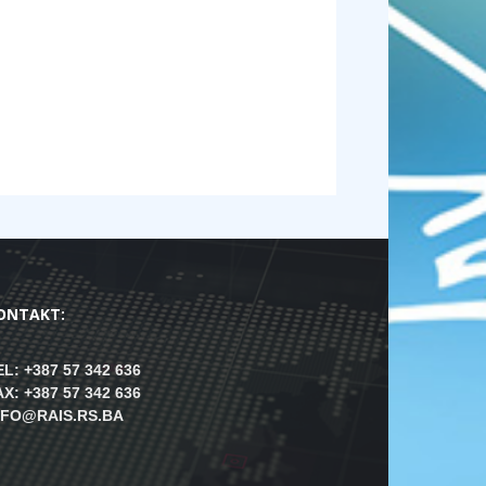
ONTAKT:
EL: +387 57 342 636
AX: +387 57 342 636
NFO@RAIS.RS.BA