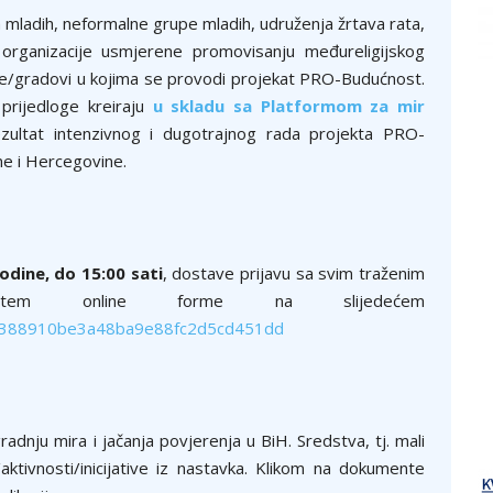
 mladih, neformalne grupe mladih, udruženja žrtava rata,
 organizacije usmjerene promovisanju međureligijskog
štine/gradovi u kojima se provodi projekat PRO-Budućnost.
prijedloge kreiraju
u skladu sa Platformom za mir
ezultat intenzivnog i dugotrajnog rada projekta PRO-
e i Hercegovine.
odine, do 15:00 sati
, dostave prijavu sa svim traženim
putem online forme na slijedećem
/b8388910be3a48ba9e88fc2d5cd451dd
radnju mira i jačanja povjerenja u BiH. Sredstva, tj. mali
aktivnosti/inicijative iz nastavka. Klikom na dokumente