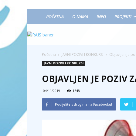
POČETNA
O NAMA
INFO
PROJEKTI
Početna
JAVNI POZIVI I KONKURSI
Objavljen je p
JAVNI POZIVI I KONKURSI
OBJAVLJEN JE POZIV
04/11/2019
1648
Podijelite s drugima na Facebooku!