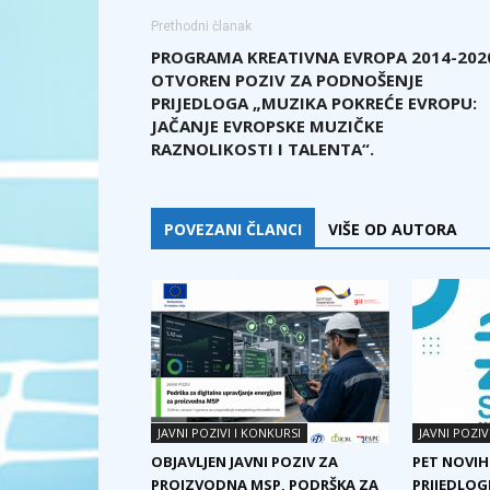
Prethodni članak
PROGRAMA KREATIVNA EVROPA 2014-202
OTVOREN POZIV ZA PODNOŠENJE
PRIJEDLOGA „MUZIKA POKREĆE EVROPU:
JAČANJE EVROPSKE MUZIČKE
RAZNOLIKOSTI I TALENTA“.
POVEZANI ČLANCI
VIŠE OD AUTORA
JAVNI POZIVI I KONKURSI
JAVNI POZIV
OBJAVLJEN JAVNI POZIV ZA
PET NOVIH
PROIZVODNA MSP, PODRŠKA ZA
PRIJEDLOG