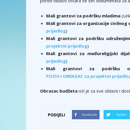
pored oblasti otvara se set dokumenata za apl
Mali grantovi za podršku mladima
(Lin
Mali grantovi za organizacije civilnog
prijedlog
)
Mali grantovi za podršku udruženjim
projektni prijedlog
)
Mali grantovi za međureligijski dija
prijedlog
)
Mali grantovi za podršku opći
POZIV
i
OBRAZAC za projektni prijedlo
Obrazac budžeta
isti je za sve oblasti i do
PODIJELI
Facebook
Twitter