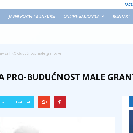
FAC
JAVNI POZIVI I KONKURSI
ONLINE RADIONICA
KONTAKT
oziv za PRO-Budućnost male grantove
 ZA PRO-BUDUĆNOST MALE GRA
Tweet na Twitteru!