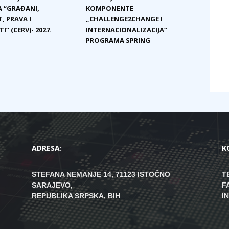
 “GRAĐANI,
KOMPONENTE
, PRAVA I
„CHALLENGE2CHANGE I
I” (CERV)- 2027.
INTERNACIONALIZACIJA“
PROGRAMA SPRING
ADRESA:
K
STEFANA NEMANJE 14, 71123 ISTOČNO
T
SARAJEVO,
F
REPUBLIKA SRPSKA, BIH
I