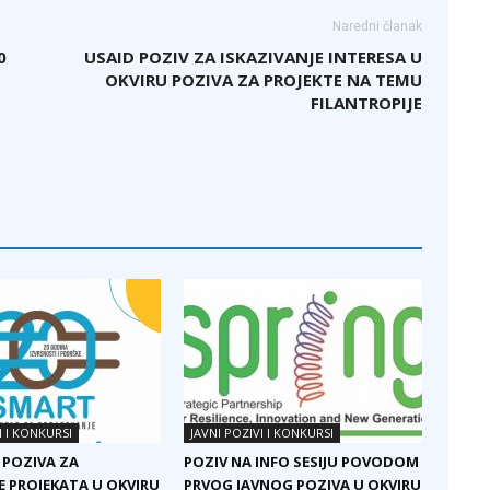
Naredni članak
0
USAID POZIV ZA ISKAZIVANJE INTERESA U
OKVIRU POZIVA ZA PROJEKTE NA TEMU
FILANTROPIJE
I I KONKURSI
JAVNI POZIVI I KONKURSI
 POZIVA ZA
POZIV NA INFO SESIJU POVODOM
E PROJEKATA U OKVIRU
PRVOG JAVNOG POZIVA U OKVIRU