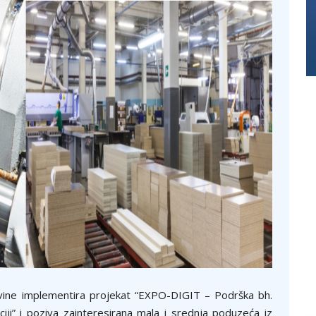
vine implementira projekat “EXPO-DIGIT – Podrška bh.
zaciji” i poziva zainteresirana mala i srednja poduzeća iz