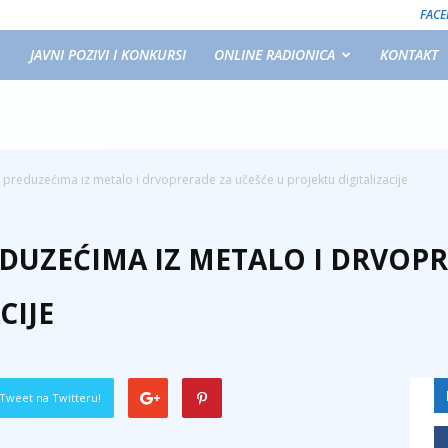
FAC
JAVNI POZIVI I KONKURSI
ONLINE RADIONICA
KONTAKT
 preduzećima iz metalo i drvoprerade za učešće u projektu digitalizacije
EDUZEĆIMA IZ METALO I DRVOPR
CIJE
Tweet na Twitteru!