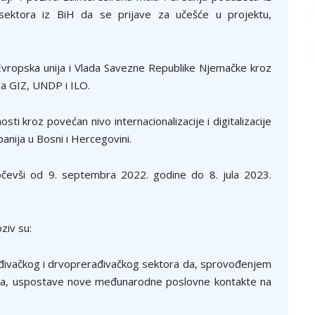
sektora iz BiH da se prijave za učešće u projektu,
Evropska unija i Vlada Savezne Republike Njemačke kroz
a GIZ, UNDP i ILO.
sti kroz povećan nivo internacionalizacije i digitalizacije
anija u Bosni i Hercegovini.
očevši od 9. septembra 2022. godine do 8. jula 2023.
oziv su:
đivačkog i drvoprerađivačkog sektora da, sprovođenjem
kta, uspostave nove međunarodne poslovne kontakte na