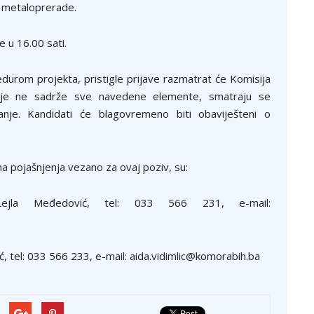
z metaloprerade.
e u 16.00 sati.
cedurom projekta, pristigle prijave razmatrat će Komisija
koje ne sadrže sve navedene elemente, smatraju se
nje. Kandidati će blagovremeno biti obaviješteni o
a pojašnjenja vezano za ovaj poziv, su:
ejla Međedović, tel: 033 566 231, e-mail:
ć, tel: 033 566 233, e-mail: aida.vidimlic@komorabih.ba