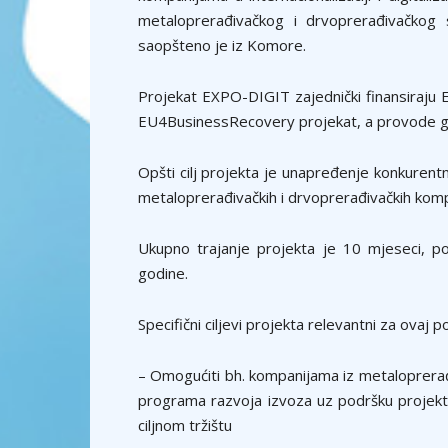
metaloprerađivačkog i drvoprerađivačkog 
saopšteno je iz Komore.
Projekat EXPO-DIGIT zajednički finansiraju 
EU4BusinessRecovery projekat, a provode g
Opšti cilj projekta je unapređenje konkurentno
metaloprerađivačkih i drvoprerađivačkih komp
Ukupno trajanje projekta je 10 mjeseci, p
godine.
Specifični ciljevi projekta relevantni za ovaj p
– Omogućiti bh. kompanijama iz metaloprera
programa razvoja izvoza uz podršku proje
ciljnom tržištu