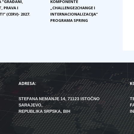
 “GRAĐANI,
KOMPONENTE
, PRAVA I
„CHALLENGE2CHANGE I
I” (CERV)- 2027.
INTERNACIONALIZACIJA“
PROGRAMA SPRING
ADRESA:
K
STEFANA NEMANJE 14, 71123 ISTOČNO
T
SARAJEVO,
F
REPUBLIKA SRPSKA, BIH
I