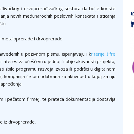
đivačkog i drvoprerađivačkog sektora da bolje koriste
ljanja novih međunarodnih poslovnih kontakata i sticanja
štu
ma metaloprerade i drvoprerade.
 navedenih u pozivnom pismu, ispunjavaju i k
riterije šifre
i interes za učešćem u jednoj ili obje aktivnosti projekta,
ti (bilo programu razvoja izvoza ili podršci u digitalnom
va, kompanija će biti odabrana za aktivnost u kojoj za nju
napređenja.
om i pečatom firme), te prateća dokumentacija dostavlja
e iz drvoprerade,