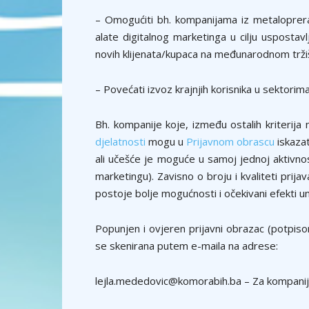
– Omogućiti bh. kompanijama iz metaloprera
alate digitalnog marketinga u cilju uspostav
novih klijenata/kupaca na međunarodnom trži
– Povećati izvoz krajnjih korisnika u sektori
Bh. kompanije koje, između ostalih kriterija
djelatnosti
mogu u
Prijavnom obrascu
iskazat
ali učešće je moguće u samoj jednoj aktivnos
marketingu). Zavisno o broju i kvaliteti prija
postoje bolje mogućnosti i očekivani efekti u
Popunjen i ovjeren prijavni obrazac (potpis
se skenirana putem e-maila na adrese:
lejla.mededovic@komorabih.ba – Za kompanij