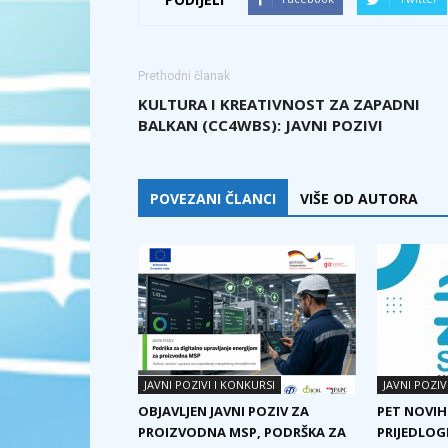
Prethodni članak
KULTURA I KREATIVNOST ZA ZAPADNI
BALKAN (CC4WBS): JAVNI POZIVI
POVEZANI ČLANCI
VIŠE OD AUTORA
JAVNI POZIVI I KONKURSI
JAVNI POZIV
OBJAVLJEN JAVNI POZIV ZA
PET NOVIH
PROIZVODNA MSP, PODRŠKA ZA
PRIJEDLOG