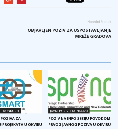
Naredni članak
OBJAVLJEN POZIV ZA USPOSTAVLJANJE
MREŽE GRADOVA
I I KONKURSI
JAVNI POZIVI I KONKURSI
 POZIVA ZA
POZIV NA INFO SESIJU POVODOM
E PROJEKATA U OKVIRU
PRVOG JAVNOG POZIVA U OKVIRU