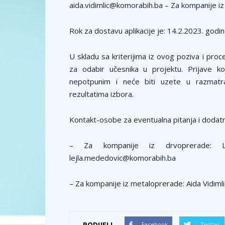
aida.vidimlic@komorabih.ba – Za kompanije i
Rok za dostavu aplikacije je: 14.2.2023. godin
U skladu sa kriterijima iz ovog poziva i pro
za odabir učesnika u projektu. Prijave 
nepotpunim i neće biti uzete u razmatra
rezultatima izbora.
Kontakt-osobe za eventualna pitanja i dodatn
– Za kompanije iz drvoprerade: L
lejla.mededovic@komorabih.ba
– Za kompanije iz metaloprerade: Aida Vidimli
PODIJELI
Facebook
Twitter