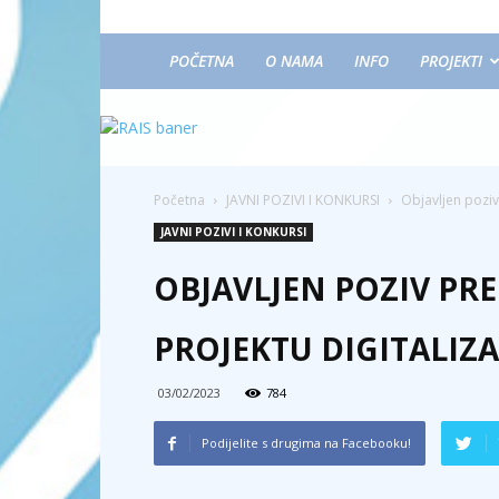
POČETNA
O NAMA
INFO
PROJEKTI
Početna
JAVNI POZIVI I KONKURSI
Objavljen poziv
JAVNI POZIVI I KONKURSI
OBJAVLJEN POZIV PR
PROJEKTU DIGITALIZA
03/02/2023
784
Podijelite s drugima na Facebooku!