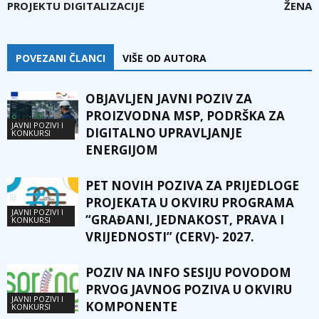
PROJEKTU DIGITALIZACIJE
ŽENA
POVEZANI ČLANCI
VIŠE OD AUTORA
OBJAVLJEN JAVNI POZIV ZA
PROIZVODNA MSP, PODRŠKA ZA
JAVNI POZIVI I
DIGITALNO UPRAVLJANJE
KONKURSI
ENERGIJOM
PET NOVIH POZIVA ZA PRIJEDLOGE
PROJEKATA U OKVIRU PROGRAMA
JAVNI POZIVI I
“GRAĐANI, JEDNAKOST, PRAVA I
KONKURSI
VRIJEDNOSTI” (CERV)- 2027.
POZIV NA INFO SESIJU POVODOM
PRVOG JAVNOG POZIVA U OKVIRU
JAVNI POZIVI I
KOMPONENTE
KONKURSI