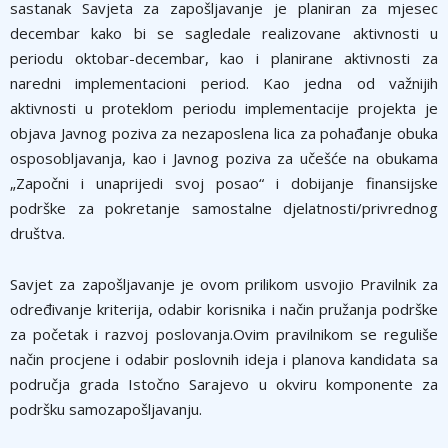
sastanak Savjeta za zapošljavanje je planiran za mjesec
decembar kako bi se sagledale realizovane aktivnosti u
periodu oktobar-decembar, kao i planirane aktivnosti za
naredni implementacioni period. Kao jedna od važnijih
aktivnosti u proteklom periodu implementacije projekta je
objava Javnog poziva za nezaposlena lica za pohađanje obuka
osposobljavanja, kao i Javnog poziva za učešće na obukama
„Započni i unaprijedi svoj posao“ i dobijanje finansijske
podrške za pokretanje samostalne djelatnosti/privrednog
društva.
Savjet za zapošljavanje je ovom prilikom usvojio Pravilnik za
određivanje kriterija, odabir korisnika i način pružanja podrške
za početak i razvoj poslovanja.Ovim pravilnikom se reguliše
način procjene i odabir poslovnih ideja i planova kandidata sa
područja grada Istočno Sarajevo u okviru komponente za
podršku samozapošljavanju.