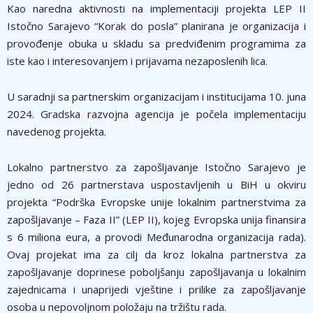
Kao naredna aktivnosti na implementaciji projekta LEP II
Istočno Sarajevo “Korak do posla” planirana je organizacija i
provođenje obuka u skladu sa predviđenim programima za
iste kao i interesovanjem i prijavama nezaposlenih lica.
U saradnji sa partnerskim organizacijam i institucijama 10. juna
2024. Gradska razvojna agencija je počela implementaciju
navedenog projekta.
Lokalno partnerstvo za zapošljavanje Istočno Sarajevo je
jedno od 26 partnerstava uspostavljenih u BiH u okviru
projekta “Podrška Evropske unije lokalnim partnerstvima za
zapošljavanje – Faza II” (LEP II), kojeg Evropska unija finansira
s 6 miliona eura, a provodi Međunarodna organizacija rada).
Ovaj projekat ima za cilj da kroz lokalna partnerstva za
zapošljavanje doprinese poboljšanju zapošljavanja u lokalnim
zajednicama i unaprijedi vještine i prilike za zapošljavanje
osoba u nepovoljnom položaju na tržištu rada.