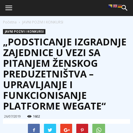
Početna
JAVNI POZIVI I KONKURSI
JAVNI POZIVI I KONKURSI
„PODSTICANJE IZGRADNJE
ZAJEDNICE U VEZI SA
PITANJEM ŽENSKOG
PREDUZETNIŠTVA –
UPRAVLJANJE I
FUNKCIONISANJE
PLATFORME WEGATE“
26/07/2019
1602