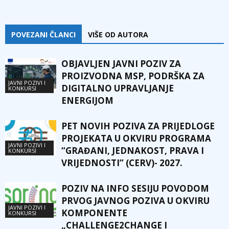
POVEZANI ČLANCI
VIŠE OD AUTORA
OBJAVLJEN JAVNI POZIV ZA
PROIZVODNA MSP, PODRŠKA ZA
JAVNI POZIVI I
DIGITALNO UPRAVLJANJE
KONKURSI
ENERGIJOM
PET NOVIH POZIVA ZA PRIJEDLOGE
PROJEKATA U OKVIRU PROGRAMA
JAVNI POZIVI I
“GRAĐANI, JEDNAKOST, PRAVA I
KONKURSI
VRIJEDNOSTI” (CERV)- 2027.
POZIV NA INFO SESIJU POVODOM
PRVOG JAVNOG POZIVA U OKVIRU
JAVNI POZIVI I
KOMPONENTE
KONKURSI
„CHALLENGE2CHANGE I