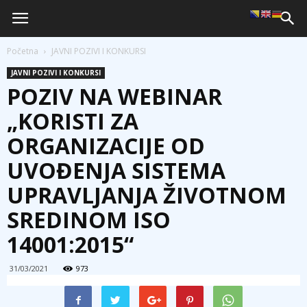
Početna
JAVNI POZIVI I KONKURSI
JAVNI POZIVI I KONKURSI
POZIV NA WEBINAR
„KORISTI ZA
ORGANIZACIJE OD
UVOĐENJA SISTEMA
UPRAVLJANJA ŽIVOTNOM
SREDINOM ISO
14001:2015“
31/03/2021
973