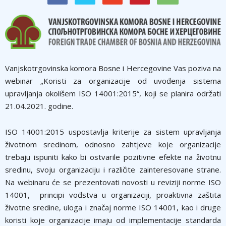
Vanjskotrgovinska komora Bosne i Hercegovine Vas poziva na
webinar „Koristi za organizacije od uvođenja sistema
upravljanja okolišem ISO 14001:2015“, koji se planira održati
21.04.2021. godine.
ISO 14001:2015 uspostavlja kriterije za sistem upravljanja
životnom sredinom, odnosno zahtjeve koje organizacije
trebaju ispuniti kako bi ostvarile pozitivne efekte na životnu
sredinu, svoju organizaciju i različite zainteresovane strane.
Na webinaru će se prezentovati novosti u reviziji norme ISO
14001, principi vođstva u organizaciji, proaktivna zaštita
životne sredine, uloga i značaj norme ISO 14001, kao i druge
koristi koje organizacije imaju od implementacije standarda