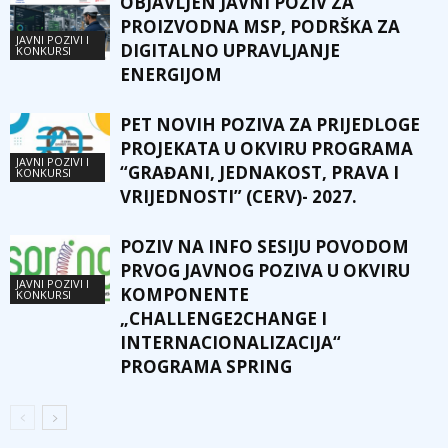
OBJAVLJEN JAVNI POZIV ZA
PROIZVODNA MSP, PODRŠKA ZA
JAVNI POZIVI I
DIGITALNO UPRAVLJANJE
KONKURSI
ENERGIJOM
PET NOVIH POZIVA ZA PRIJEDLOGE
PROJEKATA U OKVIRU PROGRAMA
JAVNI POZIVI I
“GRAĐANI, JEDNAKOST, PRAVA I
KONKURSI
VRIJEDNOSTI” (CERV)- 2027.
POZIV NA INFO SESIJU POVODOM
PRVOG JAVNOG POZIVA U OKVIRU
JAVNI POZIVI I
KOMPONENTE
KONKURSI
„CHALLENGE2CHANGE I
INTERNACIONALIZACIJA“
PROGRAMA SPRING