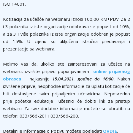
ISO 14001.
Kotizacija za učešće na webinaru iznosi 100,00 KM+PDV. Za 2
i 3 polaznika iz iste organizacije odobrava se popust od 10%,
a za 3 i više polaznika iz iste organizacije odobren je popust
od 15%. U cijenu su uključena stručna predavanja i
prezentacije sa webinara.
Molimo Vas da, ukoliko ste zainteresovani za učešće na
webinaru, izvršite prijavu popunjavanjem
online prijavnog
obrasca
najkasnije
15.04.2021. godine do 16:00
.
Nakon
izvršene prijave, neophodne informacije za uplatu kotizacije će
biti dostavljene svim prijavljenim učesnicima. Neposredno
prije početka edukacije učesnici će dobiti link za pristup
webinaru. Za sve dodatne informacije možete se obratiti na
telefon: 033/566-201 i 033/566-200.
Detaljnije informacije o Pozivu možete pogledati
OVDJE
.