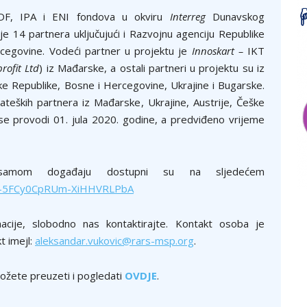
ERDF, IPA i ENI fondova u okviru
Interreg
Dunavskog
 14 partnera uklјučujući i Razvojnu agenciju Republike
cegovine. Vodeći partner u projektu je
Innoskart –
IKT
rofit Ltd
) iz Mađarske, a ostali partneri u projektu su iz
ke Republike, Bosne i Hercegovine, Ukrajine i Bugarske.
trateških partnera iz Mađarske, Ukrajine, Austrije, Češke
 se provodi 01. jula 2020. godine, a predviđeno vrijeme
o samom događaju dostupni su na slјedećem
WN_-5FCy0CpRUm-XiHHVRLPbA
cije, slobodno nas kontaktirajte. Kontakt osoba je
t imejl:
aleksandar.vukovic@rars-msp.org
.
možete preuzeti i pogledati
OVDJE
.