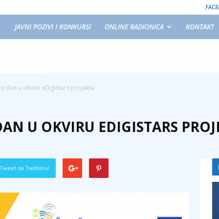
FAC
JAVNI POZIVI I KONKURSI
ONLINE RADIONICA
KONTAKT
nfo dan u okviru eDigiStars projekta
DAN U OKVIRU EDIGISTARS PROJ
Tweet na Twitteru!