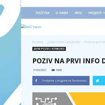
POČETNA
O NAMA
INFO
PROJEKTI
Početna
JAVNI POZIVI I KONKURSI
Poziv na prvi i
JAVNI POZIVI I KONKURSI
POZIV NA PRVI INFO 
31/03/2021
1419
Podijelite s drugima na Facebooku!