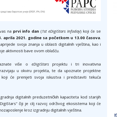
 vas na
prvi info dan
(
1st eDigiStars Infoday
) koji će se
. aprila 2021. godine sa početkom u 13.00 časova
.
prijede svoja znanja u oblasti digitalnih vještina, kao i
voje aktivnosti bave ovom oblašću.
saznate više o
eDigiStars
projektu i tri inovativna
 razvijaju u okviru projekta, te da upoznate projektne
oji će prenijeti svoja iskustva i predstaviti tekuća
radnja digitalnih preduzetničkih kapaciteta kod starijih
giStars“ čiji je cilј razvoj održivog ekosistema koji će
ozaposlenje kroz izgradnju digitalnih vještina.