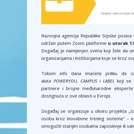
Razvojna agencija Republike Srpske poziva
održati putem Zoom platforme
u utorak 13
Događaj je namijenjen svima koji žele da una
organizacijama i institucijama koje se kroz s
Tokom info dana imaćete priliku da 
alata
POWERYOU, CAMPUS i LABEL
koji se
partnere i brojne međunarodne eksperte k
dostignuća iz ove oblasti u Evropi.
Događaj se organizuje u okviru projekta „Izg
osoba kroz inovativne trening sisteme“ – eDi
omogućiti starijim osobama zaposlenje ili sam