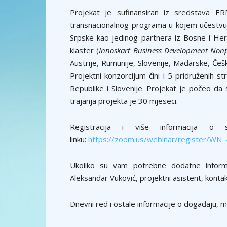
Projekat je sufinansiran iz sredstava 
transnacionalnog programa u kojem učestvuje
Srpske kao jedinog partnera iz Bosne i Her
klaster (
Innoskart Business Development Nonp
Austrije, Rumunije, Slovenije, Mađarske, Češ
Projektni konzorcijum čini i 5 pridruženih s
Republike i Slovenije. Projekat je počeo da
trajanja projekta je 30 mjeseci.
Registracija i više informacija 
linku:
https://zoom.us/webinar/register/
Ukoliko su vam potrebne dodatne informa
Aleksandar Vuković, projektni asistent, kontak
Dnevni red i ostale informacije o događaju, 