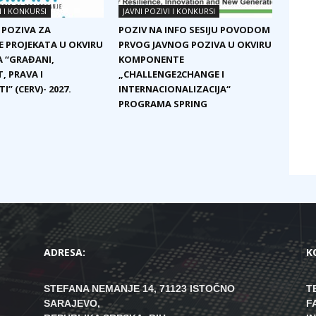
I I KONKURSI
JAVNI POZIVI I KONKURSI
 POZIVA ZA
POZIV NA INFO SESIJU POVODOM
E PROJEKATA U OKVIRU
PRVOG JAVNOG POZIVA U OKVIRU
 “GRAĐANI,
KOMPONENTE
, PRAVA I
„CHALLENGE2CHANGE I
I” (CERV)- 2027.
INTERNACIONALIZACIJA“
PROGRAMA SPRING
ADRESA:
K
STEFANA NEMANJE 14, 71123 ISTOČNO
T
SARAJEVO,
F