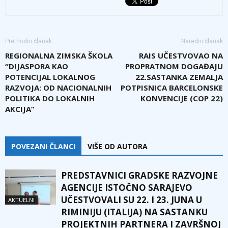
Prethodni članak
Naredni članak
REGIONALNA ZIMSKA ŠKOLA
RAIS UČESTVOVAO NA
“DIJASPORA KAO
PROPRATNOM DOGAĐAJU
POTENCIJAL LOKALNOG
22.SASTANKA ZEMALJA
RAZVOJA: OD NACIONALNIH
POTPISNICA BARCELONSKE
POLITIKA DO LOKALNIH
KONVENCIJE (COP 22)
AKCIJA”
POVEZANI ČLANCI
VIŠE OD AUTORA
PREDSTAVNICI GRADSKE RAZVOJNE
AGENCIJE ISTOČNO SARAJEVO
UČESTVOVALI SU 22. I 23. JUNA U
AKTUELNI
RIMINIJU (ITALIJA) NA SASTANKU
PROJEKTNIH PARTNERA I ZAVRŠNOJ